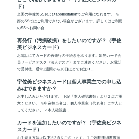
ド）
全国の宇佐美SSおよびapollostationでご利用になれます。 ※一
部のSSではご利用できない場合がございます。詳しくはご利用
のSSへお問い合...
再発行（汚損破損）をしたいのですが？（宇佐
美ビジネスカード）
お電話にてカードの再発行の手続きを承ります。出光カード会
員サービスデスク〈法人デスク〉までご連絡ください。お電話
で受付後、通常1週間から10日ほどでお送り...
宇佐美ビジネスカードは個人事業主での申し込
みはできますか？
お申し込みいただけます。 下記「本人確認書類」より２点ご用
意ください。 ※申込担当者は、個人事業主（代表者）ご本人と
してください。 ＜本人確認書...
カードを追加したいのですが？（宇佐美ビジネ
スカード）
お手続き方法は以下の2通りございます。 1.ご利用明細書裏面