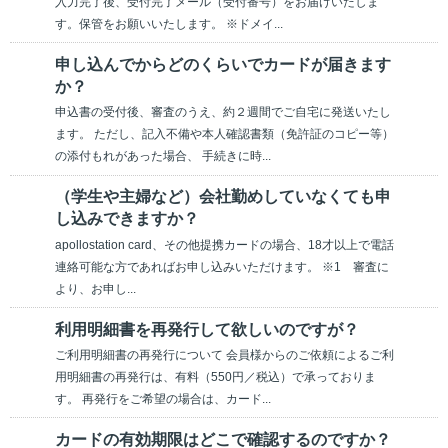
入力完了後、受付完了メール（受付番号）をお届けいたしま
す。保管をお願いいたします。 ※ドメイ...
申し込んでからどのくらいでカードが届きます
か？
申込書の受付後、審査のうえ、約２週間でご自宅に発送いたし
ます。 ただし、記入不備や本人確認書類（免許証のコピー等）
の添付もれがあった場合、 手続きに時...
（学生や主婦など）会社勤めしていなくても申
し込みできますか？
apollostation card、その他提携カードの場合、18才以上で電話
連絡可能な方であればお申し込みいただけます。 ※1 審査に
より、お申し...
利用明細書を再発行して欲しいのですが？
ご利用明細書の再発行について 会員様からのご依頼によるご利
用明細書の再発行は、有料（550円／税込）で承っておりま
す。 再発行をご希望の場合は、カード...
カードの有効期限はどこで確認するのですか？