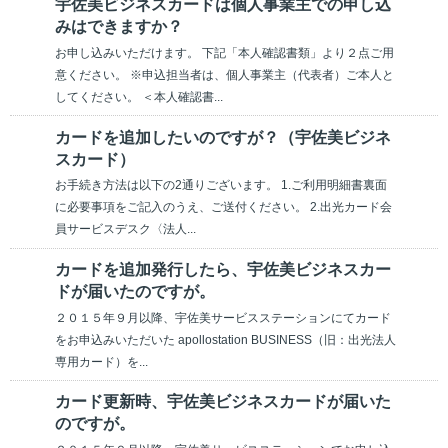
宇佐美ビジネスカードは個人事業主での申し込
みはできますか？
お申し込みいただけます。 下記「本人確認書類」より２点ご用
意ください。 ※申込担当者は、個人事業主（代表者）ご本人と
してください。 ＜本人確認書...
カードを追加したいのですが？（宇佐美ビジネ
スカード）
お手続き方法は以下の2通りございます。 1.ご利用明細書裏面
に必要事項をご記入のうえ、ご送付ください。 2.出光カード会
員サービスデスク〈法人...
カードを追加発行したら、宇佐美ビジネスカー
ドが届いたのですが。
２０１５年９月以降、宇佐美サービスステーションにてカード
をお申込みいただいた apollostation BUSINESS（旧：出光法人
専用カード）を...
カード更新時、宇佐美ビジネスカードが届いた
のですが。