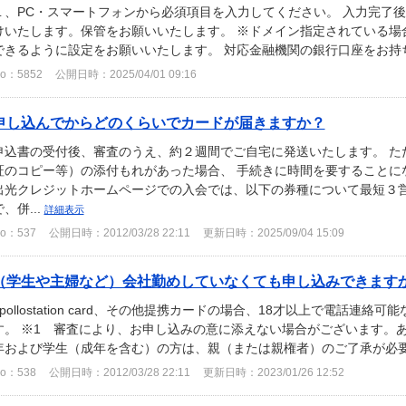
１、PC・スマートフォンから必須項目を入力してください。 入力完了
けいたします。保管をお願いいたします。 ※ドメイン指定されている場合は［@i
できるように設定をお願いいたします。 対応金融機関の銀行口座をお持ち
o：5852
公開日時：2025/04/01 09:16
申し込んでからどのくらいでカードが届きますか？
申込書の受付後、審査のうえ、約２週間でご自宅に発送いたします。 た
証のコピー等）の添付もれがあった場合、 手続きに時間を要することに
出光クレジットホームページでの入会では、以下の券種について最短３営
で、併...
詳細表示
o：537
公開日時：2012/03/28 22:11
更新日時：2025/09/04 15:09
（学生や主婦など）会社勤めしていなくても申し込みできます
apollostation card、その他提携カードの場合、18才以上で電話連
す。 ※1 審査により、お申し込みの意に添えない場合がございます。あ
年および学生（成年を含む）の方は、親（または親権者）のご了承が必
o：538
公開日時：2012/03/28 22:11
更新日時：2023/01/26 12:52