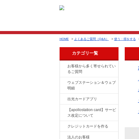
HOME
>
よくあるご質問（Q&A）
>
使う・得をする
カテゴリ一覧
お客様から多く寄せられてい
るご質問
ウェブステーション＆ウェブ
明細
出光カードアプリ
【apollostation card】サービ
ス改定について
クレジットカードを作る
法人のお客様