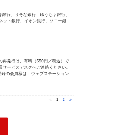
ずほ銀行、りそな銀行、ゆうちょ銀行、
Bネット銀行、イオン銀行、ソニー銀
再発行は、有料（550円／税込）で
員サービスデスクへご連絡ください。
登録の会員様は、ウェブステーション
≪
1
2
≫