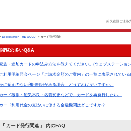
紛失盗難ご連絡
>
apollostation THE GOLD
>
カード発行関連
閲覧の多いQ&A
家族・追加カードの申込み方法を教えてください。(ウェブステーション
ご利用明細照会ページ「ご請求金額のご案内」の一覧に表示されている内容
身に覚えのない利用明細がある場合、どうすれば良いですか。
カード破損・磁気不良・名義変更などで、カードを再発行したい。
カード利用代金の支払いに使える金融機関はどこですか？
『 カード発行関連 』 内のFAQ