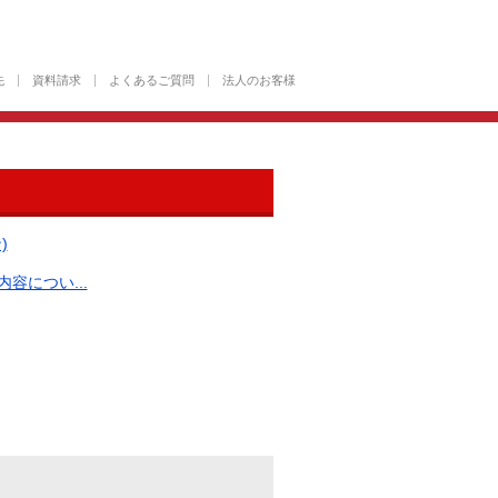
先
資料請求
よくあるご質問
法人のお客様
)
につい...