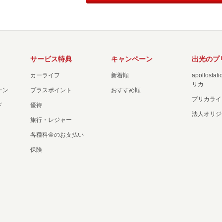
サービス特典
キャンペーン
出光のプ
カーライフ
新着順
apollost
リカ
ーン
プラスポイント
おすすめ順
プリカライ
ド
優待
法人オリジ
旅行・レジャー
各種料金のお支払い
保険