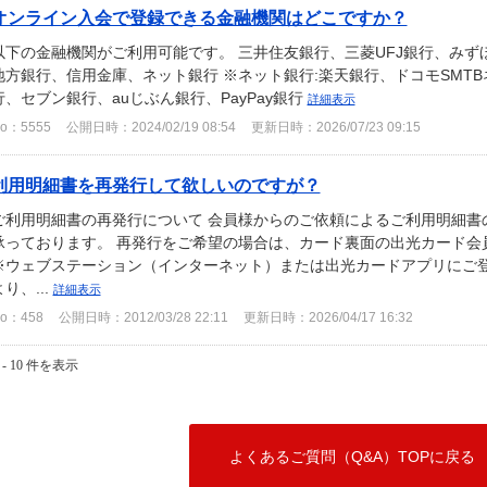
オンライン入会で登録できる金融機関はどこですか？
以下の金融機関がご利用可能です。 三井住友銀行、三菱UFJ銀行、み
地方銀行、信用金庫、ネット銀行 ※ネット銀行:楽天銀行、ドコモSMT
行、セブン銀行、auじぶん銀行、PayPay銀行
詳細表示
o：5555
公開日時：2024/02/19 08:54
更新日時：2026/07/23 09:15
利用明細書を再発行して欲しいのですが？
ご利用明細書の再発行について 会員様からのご依頼によるご利用明細書の
承っております。 再発行をご希望の場合は、カード裏面の出光カード会
※ウェブステーション（インターネット）または出光カードアプリにご
より、...
詳細表示
o：458
公開日時：2012/03/28 22:11
更新日時：2026/04/17 16:32
 - 10 件を表示
よくあるご質問（Q&A）TOPに戻る