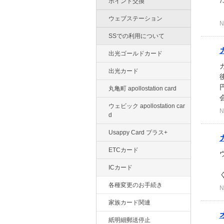
ポイント交換
（
ウェブステーション
N
SSでの利用について
出光ゴールドカード
出光カード
丸亀町 apollostation card
会
ウェビック apollostation car
N
d
Usappy Card プラス+
ETCカード
（
ICカード
く
各種変更のお手続き
N
家族カード関連
紙明細郵送停止