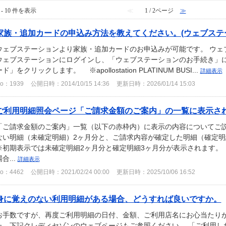
 - 10 件を表示
≪
1 / 2ページ
≫
家族・追加カードの申込み方法を教えてください。(ウェブステ
ウェブステーションより家族・追加カードのお申込みが可能です。 ウェブ
ウェブステーションにログインし、「ウェブステーションのお手続き」に
ド」をクリックします。 ※apollostation PLATINUM BUSI...
詳細表示
o：1939
公開日時：2014/10/15 14:36
更新日時：2026/01/14 15:03
ご利用明細照会ページ「ご請求金額のご案内」の一覧に表示されて
「ご請求金額のご案内」一覧（以下の赤枠内）に表示の内容についてご説
ない明細（未確定明細）2ヶ月分と、ご請求内容が確定した明細（確定明
※初期表示では未確定明細2ヶ月分と確定明細3ヶ月分が表示されます。
合...
詳細表示
o：4462
公開日時：2021/02/24 00:00
更新日時：2025/10/06 16:52
身に覚えのない利用明細がある場合、どうすれば良いですか。
お手数ですが、再度ご利用明細の日付、金額、ご利用店名にお心当たりが
た、下記クレディセゾンのウェブページもご参照ください。 「ご利用し