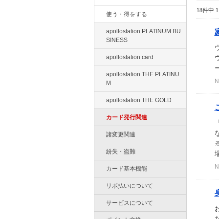
18件中 1
使う・得をする
apollostation PLATINUM BU
SINESS
apollostation card
ー
apollostation THE PLATINU
N
M
apollostation THE GOLD
カード発行関連
諸変更関連
紛失・盗難
場
N
カード基本機能
リボ払いについて
サービスについて