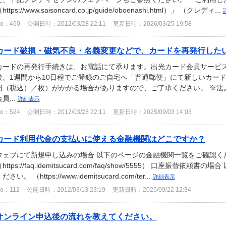
https://www.saisoncard.co.jp/guide/oboenashi.html）」 （クレディ...
o：460
公開日時：2012/03/28 22:11
更新日時：2026/03/25 19:58
カード破損・磁気不良・名義変更などで、カードを再発行した
カードの再発行手続きは、お電話にて承ります。出光カード会員サービ
後、1週間から10日程でご登録のご自宅へ「普通郵便」にて新しいカード
円（税込）／枚）がかかる場合がありますので、ご了承ください。 ※法
員...
詳細表示
o：524
公開日時：2012/03/28 22:11
更新日時：2025/09/03 14:03
カード利用代金の支払いに使える金融機関はどこですか？
ウェブにて新規申し込みの場合 以下のページの金融機関一覧をご確認く
https://faq.idemitsucard.com/faq/show/5555） 口座振
ださい。 （https://www.idemitsucard.com/ter...
詳細表示
o：112
公開日時：2012/03/13 23:19
更新日時：2025/09/22 12:34
オンライン申込後の流れを教えてください。