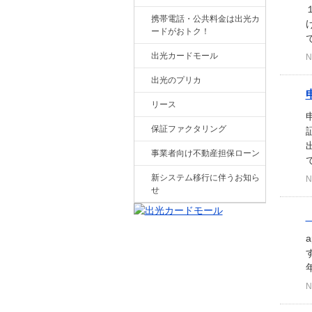
携帯電話・公共料金は出光カ
ードがおトク！
出光カードモール
N
出光のプリカ
リース
保証ファクタリング
事業者向け不動産担保ローン
新システム移行に伴うお知ら
N
せ
N