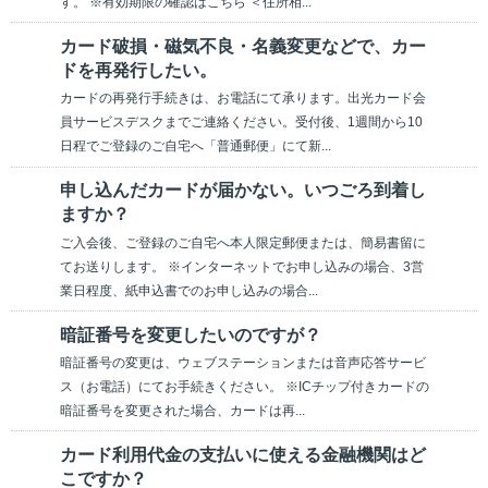
す。 ※有効期限の確認はこちら ＜住所相...
カード破損・磁気不良・名義変更などで、カー
ドを再発行したい。
カードの再発行手続きは、お電話にて承ります。出光カード会
員サービスデスクまでご連絡ください。受付後、1週間から10
日程でご登録のご自宅へ「普通郵便」にて新...
申し込んだカードが届かない。いつごろ到着し
ますか？
ご入会後、ご登録のご自宅へ本人限定郵便または、簡易書留に
てお送りします。 ※インターネットでお申し込みの場合、3営
業日程度、紙申込書でのお申し込みの場合...
暗証番号を変更したいのですが？
暗証番号の変更は、ウェブステーションまたは音声応答サービ
ス（お電話）にてお手続きください。 ※ICチップ付きカードの
暗証番号を変更された場合、カードは再...
カード利用代金の支払いに使える金融機関はど
こですか？