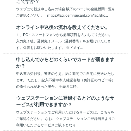
こですか？
ウェブにて新規申し込みの場合 以下のページの金融機関一覧を
ご確認ください。 （https://faq.idemitsucard.com/faq/sho...
オンライン申込後の流れを教えてください。
１、PC・スマートフォンから必須項目を入力してください。
入力完了後、受付完了メール（受付番号）をお届けいたしま
す。保管をお願いいたします。 ※ドメイ...
申し込んでからどのくらいでカードが届きます
か？
申込書の受付後、審査のうえ、約２週間でご自宅に発送いたし
ます。 ただし、記入不備や本人確認書類（免許証のコピー等）
の添付もれがあった場合、 手続きに時...
ウェブステーションに登録するとどのようなサ
ービスが利用できますか？
ウェブステーションでご利用いただけるサービスは、こちらを
ご確認ください。 なお、ウェブステ―ションご登録当日よりご
利用いただけるサービスは以下となり...