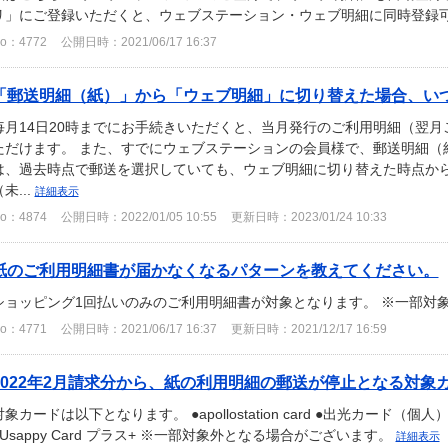
リ」にご登録いただくと、ウェブステーション・ウェブ明細に同時登録可能
o：4772
公開日時：2021/06/17 16:37
「郵送明細（紙）」から「ウェブ明細」に切り替えた場合、いつの
毎月14日20時までにお手続きいただくと、当月発行のご利用明細（翌
ただけます。 また、すでにウェブステーションの会員様で、郵送明細（
は、過去時点で郵送を選択していても、ウェブ明細に切り替えた時点か
未...
詳細表示
o：4874
公開日時：2022/01/05 10:55
更新日時：2023/01/24 10:33
紙のご利用明細書が届かなくなるパターンを教えてください。
ショッピング1回払いのみのご利用明細書が対象となります。 ※一部対
o：4771
公開日時：2021/06/17 16:37
更新日時：2021/12/17 16:59
2022年2月請求分から、紙の利用明細の郵送が停止となる対象カー
象カードは以下となります。 ●apollostation card ●出光カード（個人） ●ウェ
●Usappy Card プラス+ ※一部対象外となる場合がございます。
詳細表示