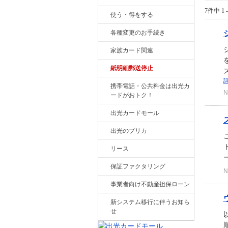
7件中 1 
使う・得をする
各種変更のお手続き
家族カード関連
紙明細郵送停止
携帯電話・公共料金は出光カ
N
ードがおトク！
出光カードモール
出光のプリカ
リース
保証ファクタリング
N
事業者向け不動産担保ローン
新システム移行に伴うお知ら
せ