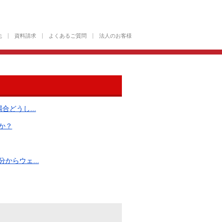
先
資料請求
よくあるご質問
法人のお客様
どうし...
か？
らウェ...