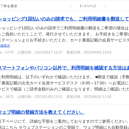
- 7 件を表示
≪
1 / 1ページ
≫
ショッピング1回払いのみの請求でも、ご利用明細書を郵送してほ
ショッピング1回払いのみの請求でご利用明細書の郵送をご希望の場合は、
をご負担いただくことで、発行させていただきます。 お手続きをご希望
ステーションよりお手続きいただくか、カード裏面記載の会員サービスデスク（9
詳細表示
o：4770
公開日時：2021/06/17 16:37
更新日時：2025/04/03 13:03
スマートフォンやパソコン以外で、利用明細を確認する方法は
ご利用明細は、以下のいずれかで確認いただけます。 ■郵送で確認（手数
ド裏面記載の出光カード会員サービスデスク（9:00～17:00）へお電話
ービスで確認（ご請求金額のみのご確認となります。明細はご確認いただ
o：4875
公開日時：2022/01/05 13:51
更新日時：2025/06/10 11:05
ウェブ明細の登録方法を教えてください。
以下ページにて、詳細な手順をご案内しておりますのでご参照ください。
順はこちら ※ウェブステーションのご登録で、ウェブ明細にも自動登録