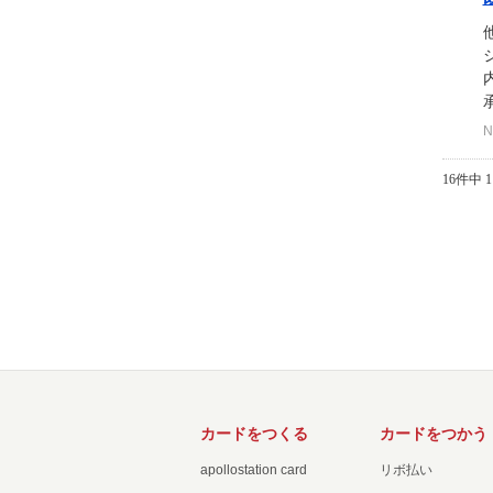
承
N
16件中 1
カードをつくる
カードをつかう
apollostation card
リボ払い