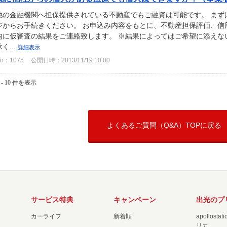
他の金融機関へ担保提供されている不動産でもご融資は可能です。 まず
ジからお手続きください。 お申込み内容をもとに、不動産担保評価、信
内に仮審査の結果をご連絡致します。 ※結果によってはご希望に添えな
く...
詳細表示
o：1075
公開日時：2013/11/19 10:00
 - 10 件を表示
よくあるご質問（Q&A）TOPに戻る
サービス特典
キャンペーン
出光のプ
カーライフ
新着順
apollost
リカ