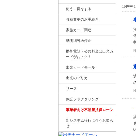
16件中 1
使う・得をする
各種変更のお手続き
家族カード関連
紙明細郵送停止
N
携帯電話・公共料金は出光カ
ードがおトク！
出光カードモール
出光のプリカ
リース
N
保証ファクタリング
事業者向け不動産担保ローン
新システム移行に伴うお知ら
せ