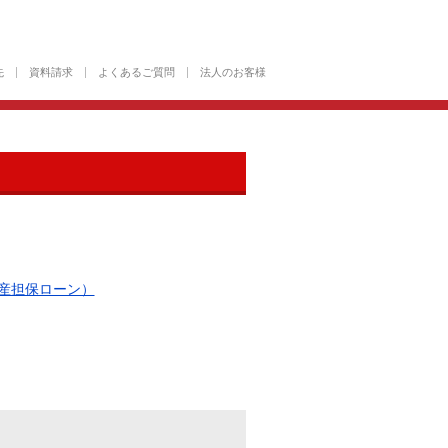
先
資料請求
よくあるご質問
法人のお客様
産担保ローン）