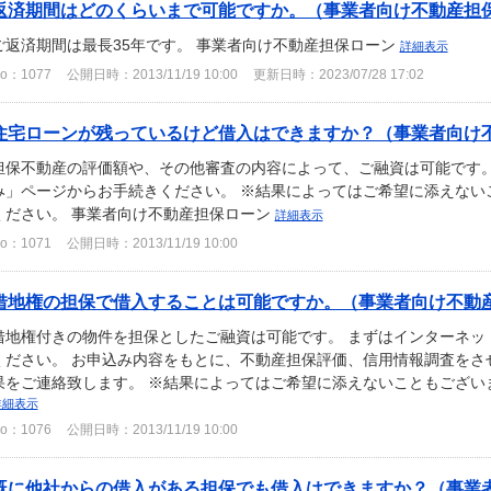
返済期間はどのくらいまで可能ですか。（事業者向け不動産担
ご返済期間は最長35年です。 事業者向け不動産担保ローン
詳細表示
o：1077
公開日時：2013/11/19 10:00
更新日時：2023/07/28 17:02
住宅ローンが残っているけど借入はできますか？（事業者向け
担保不動産の評価額や、その他審査の内容によって、ご融資は可能です。
み」ページからお手続きください。 ※結果によってはご希望に添えない
ください。 事業者向け不動産担保ローン
詳細表示
o：1071
公開日時：2013/11/19 10:00
借地権の担保で借入することは可能ですか。（事業者向け不動
借地権付きの物件を担保としたご融資は可能です。 まずはインターネッ
ください。 お申込み内容をもとに、不動産担保評価、信用情報調査をさ
果をご連絡致します。 ※結果によってはご希望に添えないこともございます
詳細表示
o：1076
公開日時：2013/11/19 10:00
既に他社からの借入がある担保でも借入はできますか？（事業