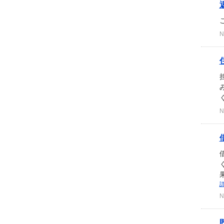
N
N
N