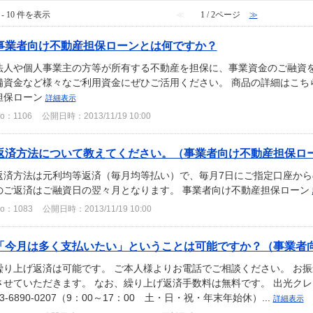
 - 10 件を表示
≪
1 / 2ページ
≫
事業者向け不動産担保ローンとは何ですか？
法人や個人事業主の方等が所有する不動産を担保に、事業資金のご融資を
備資金など様々なご利用資金にぜひご活用ください。 商品の詳細はこち
担保ローン
詳細表示
o：1106
公開日時：2013/11/19 10:00
返済方法について教えてください。（事業者向け不動産担保ロ
返済方法は元利均等返済（毎月均等払い）で、毎月7日にご指定口座から
のご返済はご融資日の翌々月となります。 事業者向け不動産担保ローン
o：1083
公開日時：2013/11/19 10:00
「今月は多く支払いたい」ということは可能ですか？（事業者
繰り上げ返済は可能です。 ご本人様よりお電話でご相談ください。 お
させていただきます。 なお、繰り上げ返済手数料は無料です。 出光
03-6890-0207（9：00～17：00 土・日・祝・年末年始休）...
詳細表示