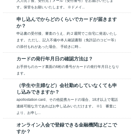
入力完了後、受付完了メール（受付番号）をお届けいたしま
す。保管をお願いいたします。 ※ドメイ...
申し込んでからどのくらいでカードが届きます
か？
申込書の受付後、審査のうえ、約２週間でご自宅に発送いたし
ます。 ただし、記入不備や本人確認書類（免許証のコピー等）
の添付もれがあった場合、 手続きに時...
カードの発行年月日の確認方法は？
お手持ちのカード裏面の6桁の番号がカードの発行年月日となり
ます。
（学生や主婦など）会社勤めしていなくても申
し込みできますか？
apollostation card、その他提携カードの場合、18才以上で電話
連絡可能な方であればお申し込みいただけます。 ※1 審査に
より、お申し...
オンライン入会で登録できる金融機関はどこで
すか？