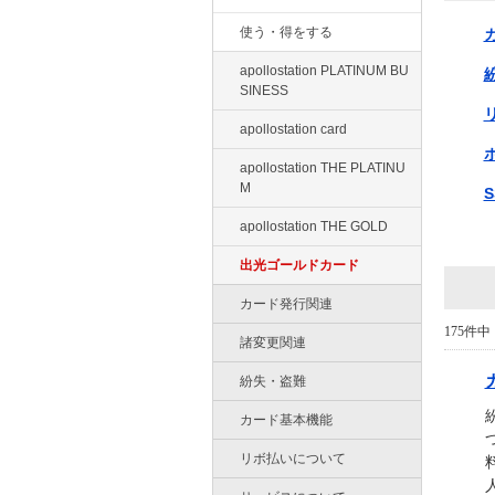
使う・得をする
apollostation PLATINUM BU
SINESS
apollostation card
apollostation THE PLATINU
M
apollostation THE GOLD
出光ゴールドカード
カード発行関連
175件中 
諸変更関連
紛失・盗難
カード基本機能
リボ払いについて
人