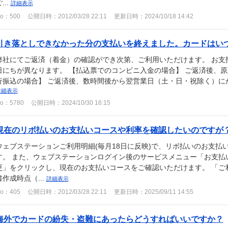
...
詳細表示
o：500
公開日時：2012/03/28 22:11
更新日時：2024/10/18 14:42
引き落としできなかった分の支払いを終えました。カードはい
弊社にてご返済（着金）の確認ができ次第、ご利用いただけます。 お支
日にちが異なります。 【払込票でのコンビニ入金の場合】 ご返済後、原
行振込の場合】 ご返済後、数時間後から翌営業日（土・日・祝除く）にかけ
詳細表示
o：5780
公開日時：2024/10/30 16:15
現在のリボ払いのお支払いコースや利率を確認したいのですが
ウェブステーションご利用明細(毎月18日に反映)で、リボ払いのお支払
す。 また、ウェブステーションログイン後のサービスメニュー「お支払
更」をクリックし、現在のお支払いコースをご確認いただけます。 「ご
書作成時点（...
詳細表示
o：405
公開日時：2012/03/28 22:11
更新日時：2025/09/11 14:55
海外でカードの紛失・盗難にあったらどうすればいいですか？