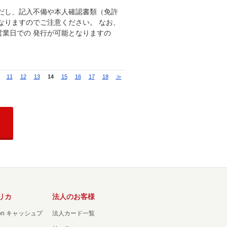
だし、記入不備や本人確認書類（免許
なりますのでご注意ください。 なお、
業日での 発行が可能となりますの
11
12
13
14
15
16
17
18
≫
リカ
法人のお客様
ation キャッシュプ
法人カード一覧