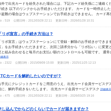
海外で出光カードを紛失された場合には、下記カード紛失係にご連絡くだ
手続き 以下のリンクからお手続きいただけます。 カードを一時停止した
※盗難の場合はウェブステーションでお手続きはできません。 カード再発行
o：519
公開日時：2012/03/28 22:11
更新日時：2026/01/28 10:31
「リボ宣言」の手続き方法は？
「リボ宣言」はウェブステーションにて登録・解除のお手続きができます。
言」をお手続きいただきますと、次回ご請求分から「リボ払い」に変更と
更と組み合わせると毎月のお支払い額のコントロールも可能です。 通常の
詳細表示
o：2322
公開日時：2015/09/09 15:00
更新日時：2025/11/25 12:13
ETCカードを解約したいのですが？
お手元にクレジットカードをご用意のうえ、出光カード会員サービスデス
後に、解約手続きをいたします。 出光カード会員サービスデスク
詳細表
o：475
公開日時：2012/03/28 22:11
更新日時：2026/03/25 19:16
申し込んでからどのくらいでカードが届きますか？