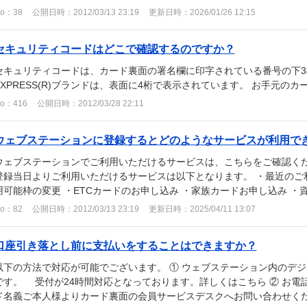
o：38
公開日時：2012/03/13 23:19
更新日時：2026/01/26 12:15
セキュリティコードはどこで確認するのですか？
セキュリティコードは、カード裏面の署名欄に印字されている番号の下3桁
EXPRESS(R)ブランドは、表面に4桁で表示されています。 お手元の
o：416
公開日時：2012/03/28 22:11
ウェブステーションに登録するとどのようなサービスが利用で
ウェブステーションでご利用いただけるサービスは、こちらをご確認くだ
登録当日よりご利用いただけるサービスは以下となります。 ・最近のご利
用可能枠の変更 ・ETCカードのお申し込み ・家族カードお申し込み ・資
o：82
公開日時：2012/03/13 23:19
更新日時：2025/04/11 13:07
口座引き落とし前に支払いをすることはできますか？
以下の方法で対応が可能でございます。 ① ウェブステーション内のデ
です。 受付が24時間対応となっております。詳しくはこちら ② お電
ド名義ご本人様よりカード裏面の会員サービスデスクへお問い合わせくだ