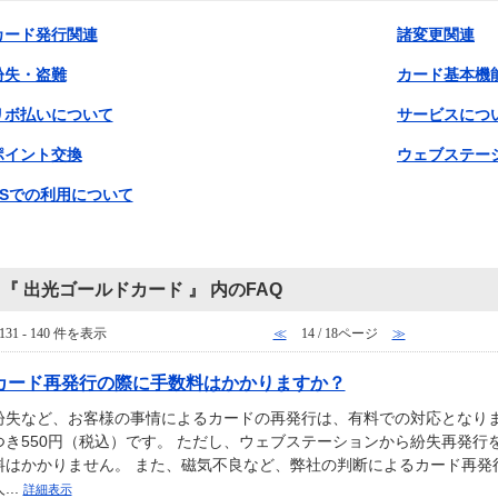
カード発行関連
諸変更関連
紛失・盗難
カード基本機
リボ払いについて
サービスにつ
ポイント交換
ウェブステー
SSでの利用について
『 出光ゴールドカード 』 内のFAQ
131 - 140 件を表示
≪
14 / 18ページ
≫
カード再発行の際に手数料はかかりますか？
紛失など、お客様の事情によるカードの再発行は、有料での対応となりま
つき550円（税込）です。 ただし、ウェブステーションから紛失再発行
料はかかりません。 また、磁気不良など、弊社の判断によるカード再発
...
詳細表示