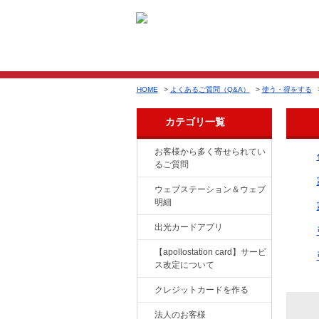
HOME
>
よくあるご質問（Q&A）
>
使う・得をする
カテゴリ一覧
お客様から多く寄せられてい
るご質問
ウェブステーション＆ウェブ
明細
出光カードアプリ
【apollostation card】サービ
ス改定について
クレジットカードを作る
法人のお客様