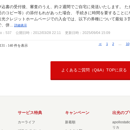
申込書の受付後、審査のうえ、約２週間でご自宅に発送いたします。 た
証のコピー等）の添付もれがあった場合、 手続きに時間を要することに
出光クレジットホームページでの入会では、以下の券種について最短３営
で、併...
詳細表示
o：537
公開日時：2012/03/28 22:11
更新日時：2025/09/04 15:09
≪
1
2
…
10
131 - 140 件を表示
よくあるご質問（Q&A）TOPに戻る
サービス特典
キャンペーン
出光のプ
カーライフ
新着順
apollost
リカ