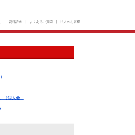
先
資料請求
よくあるご質問
法人のお客様
)
個人会...
）