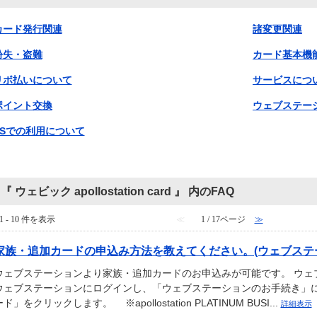
カード発行関連
諸変更関連
紛失・盗難
カード基本機
リボ払いについて
サービスにつ
ポイント交換
ウェブステー
SSでの利用について
『 ウェビック apollostation card 』 内のFAQ
1 - 10 件を表示
≪
1 / 17ページ
≫
家族・追加カードの申込み方法を教えてください。(ウェブステ
ウェブステーションより家族・追加カードのお申込みが可能です。 ウェブ
ウェブステーションにログインし、「ウェブステーションのお手続き」に
ド」をクリックします。 ※apollostation PLATINUM BUSI...
詳細表示