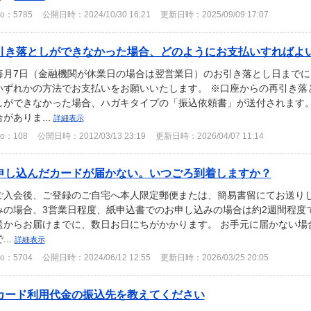
o：5785
公開日時：2024/10/30 16:21
更新日時：2025/09/09 17:07
引き落としができなかった場合、どのようにお支払いすればよいで
毎月7日（金融機関が休業日の場合は翌営業日）のお引き落とし日まで
いずれかの方法でお支払いをお願いいたします。 ※口座からの再引き落
しができなかった場合、ハガキタイプの「振込依頼書」が送付されます
合がありま...
詳細表示
o：108
公開日時：2012/03/13 23:19
更新日時：2026/04/07 11:14
申し込んだカードが届かない。いつごろ到着しますか？
ご入会後、ご登録のご自宅へ本人限定郵便または、簡易書留にてお送りし
みの場合、3営業日程度、紙申込書でのお申し込みの場合は約2週間程度
送からお届けまでに、数日お日にちがかかります。 お手元に届かない場
...
詳細表示
o：5704
公開日時：2024/06/12 12:55
更新日時：2026/03/25 20:05
カード利用代金の振込先を教えてください