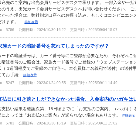
振込先のご案内は出光会員サービスデスクで承ります。 一部入金や一括
めのうえ、出光カード会員サービスデスクへお問い合わせください。 ご
なかった場合は、弊社指定口座へのお振り込み、もしくはコンビニエン
だけます。 ...
詳細表示
o：5786
公開日時：2024/10/30 16:22
更新日時：2025/09/04 15:07
家族カードの暗証番号を忘れてしまったのですが？
カードの暗証番号は、カード番号毎にご登録が必要なため、それぞれご登
の暗証番号のご照会は、家族カード番号でご登録の「ウェブステーショ
状（ 1週間程度でご登録のご自宅へ、本会員様ご名義宛で送付）の送付
にてお手続...
詳細表示
o：5247
公開日時：2023/01/24 09:55
更新日時：2025/09/11 14:49
支払日に引き落としができなかった場合、入金案内のハガキは
お支払い結果を確認次第、15日頃までに「お支払のご案内」（ハガキ）
況によっては「お支払のご案内」が送られない場合もあります。
詳細表示
o：5783
公開日時：2024/10/30 16:19
更新日時：2025/09/11 15:02