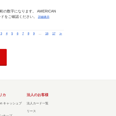
の数字になります。 AMERICAN
カードをご確認ください。
詳細表示
3
4
5
6
7
8
9
…
16
17
≫
リカ
法人のお客様
ation キャッシュプ
法人カード一覧
リース
ンナップ