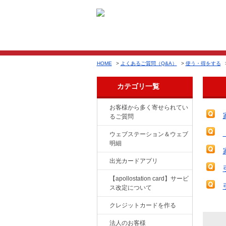
HOME
>
よくあるご質問（Q&A）
>
使う・得をする
カテゴリ一覧
お客様から多く寄せられてい
るご質問
ウェブステーション＆ウェブ
明細
出光カードアプリ
【apollostation card】サービ
ス改定について
クレジットカードを作る
法人のお客様