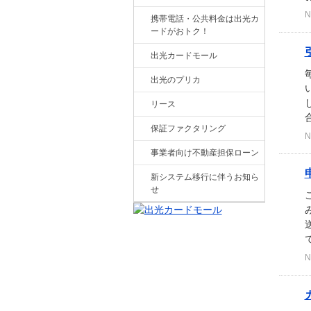
N
携帯電話・公共料金は出光カ
ードがおトク！
出光カードモール
出光のプリカ
リース
保証ファクタリング
N
事業者向け不動産担保ローン
新システム移行に伴うお知ら
せ
で
N