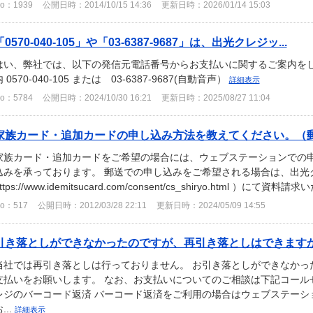
o：1939
公開日時：2014/10/15 14:36
更新日時：2026/01/14 15:03
「0570-040-105」や「03-6387-9687」は、出光クレジッ...
はい、弊社では、以下の発信元電話番号からお支払いに関するご案内をし
 0570-040-105 または 03-6387-9687(自動音声）
詳細表示
o：5784
公開日時：2024/10/30 16:21
更新日時：2025/08/27 11:04
家族カード・追加カードの申し込み方法を教えてください。（
家族カード・追加カードをご希望の場合には、ウェブステーションでの
込みを承っております。 郵送での申し込みをご希望される場合は、出光
ttps://www.idemitsucard.com/consent/cs_shiryo.html ）にて資料請求い
o：517
公開日時：2012/03/28 22:11
更新日時：2024/05/09 14:55
引き落としができなかったのですが、再引き落としはできます
当社では再引き落としは行っておりません。 お引き落としができなかっ
支払いをお願いします。 なお、お支払いについてのご相談は下記コール
レジのバーコード返済 バーコード返済をご利用の場合はウェブステーシ
...
詳細表示