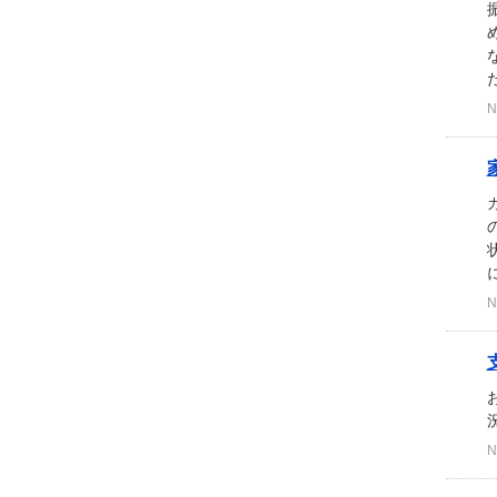
N
N
N