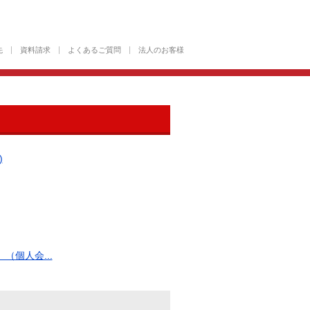
先
資料請求
よくあるご質問
法人のお客様
)
個人会...