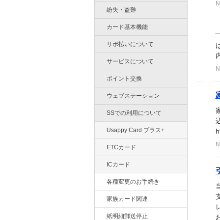
N
紛失・盗難
カード基本機能
リボ払いについて
内
サービスについて
N
ポイント交換
ウェブステーション
SSでの利用について
Usappy Card プラス+
h
N
ETCカード
ICカード
各種変更のお手続き
家族カード関連
紙明細郵送停止
お