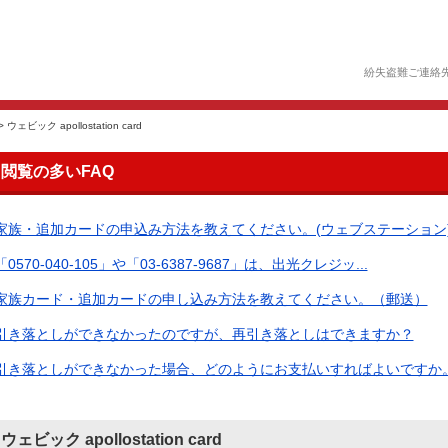
紛失盗難ご連絡
>
ウェビック apollostation card
閲覧の多いFAQ
家族・追加カードの申込み方法を教えてください。(ウェブステーション
「0570-040-105」や「03-6387-9687」は、出光クレジッ...
家族カード・追加カードの申し込み方法を教えてください。（郵送）
引き落としができなかったのですが、再引き落としはできますか？
引き落としができなかった場合、どのようにお支払いすればよいですか。（
ウェビック apollostation card