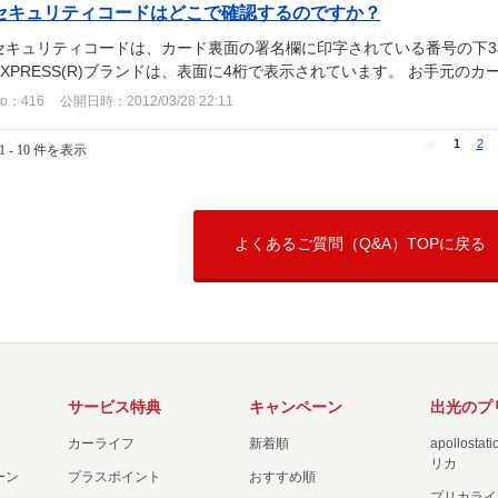
セキュリティコードはどこで確認するのですか？
セキュリティコードは、カード裏面の署名欄に印字されている番号の下3桁
EXPRESS(R)ブランドは、表面に4桁で表示されています。 お手元の
o：416
公開日時：2012/03/28 22:11
≪
1
2
1 - 10 件を表示
よくあるご質問（Q&A）TOPに戻る
サービス特典
キャンペーン
出光のプ
カーライフ
新着順
apollost
リカ
ーン
プラスポイント
おすすめ順
プリカライ