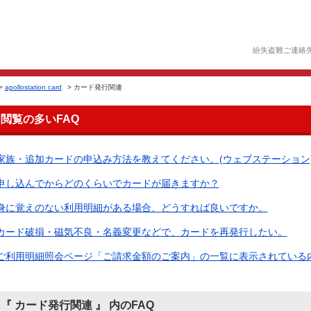
紛失盗難ご連絡
>
apollostation card
>
カード発行関連
閲覧の多いFAQ
家族・追加カードの申込み方法を教えてください。(ウェブステーション
申し込んでからどのくらいでカードが届きますか？
身に覚えのない利用明細がある場合、どうすれば良いですか。
カード破損・磁気不良・名義変更などで、カードを再発行したい。
ご利用明細照会ページ「ご請求金額のご案内」の一覧に表示されている内容
『 カード発行関連 』 内のFAQ