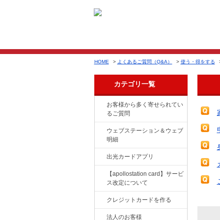
HOME
>
よくあるご質問（Q&A）
>
使う・得をする
カテゴリ一覧
お客様から多く寄せられてい
るご質問
ウェブステーション＆ウェブ
明細
出光カードアプリ
【apollostation card】サービ
ス改定について
クレジットカードを作る
法人のお客様