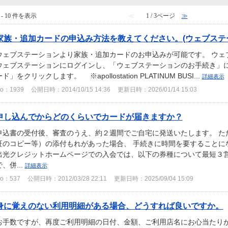
 - 10 件を表示
≪
1 / 3ページ
≫
家族・追加カードの申込み方法を教えてください。(ウェブステ
ウェブステーションより家族・追加カードのお申込みが可能です。 ウェブ
ウェブステーションにログインし、「ウェブステーションのお手続き」に
ド」をクリックします。 ※apollostation PLATINUM BUSI...
詳細表示
o：1939
公開日時：2014/10/15 14:36
更新日時：2026/01/14 15:03
申し込んでからどのくらいでカードが届きますか？
申込書の受付後、審査のうえ、約２週間でご自宅に発送いたします。 た
証のコピー等）の添付もれがあった場合、 手続きに時間を要することに
出光クレジットホームページでの入会では、以下の券種について最短３営
で、併...
詳細表示
o：537
公開日時：2012/03/28 22:11
更新日時：2025/09/04 15:09
身に覚えのない利用明細がある場合、どうすれば良いですか。
お手数ですが、再度ご利用明細の日付、金額、ご利用店名にお心当たりが