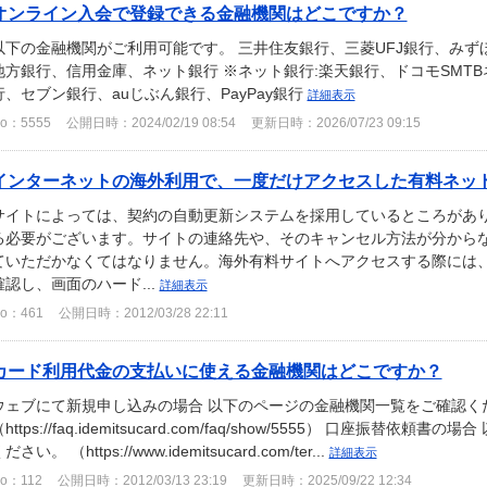
オンライン入会で登録できる金融機関はどこですか？
以下の金融機関がご利用可能です。 三井住友銀行、三菱UFJ銀行、み
地方銀行、信用金庫、ネット銀行 ※ネット銀行:楽天銀行、ドコモSMT
行、セブン銀行、auじぶん銀行、PayPay銀行
詳細表示
o：5555
公開日時：2024/02/19 08:54
更新日時：2026/07/23 09:15
インターネットの海外利用で、一度だけアクセスした有料ネットか
サイトによっては、契約の自動更新システムを採用しているところがあ
る必要がございます。サイトの連絡先や、そのキャンセル方法が分から
ていただかなくてはなりません。海外有料サイトへアクセスする際には
確認し、画面のハード...
詳細表示
o：461
公開日時：2012/03/28 22:11
カード利用代金の支払いに使える金融機関はどこですか？
ウェブにて新規申し込みの場合 以下のページの金融機関一覧をご確認く
https://faq.idemitsucard.com/faq/show/5555） 口座振
ださい。 （https://www.idemitsucard.com/ter...
詳細表示
o：112
公開日時：2012/03/13 23:19
更新日時：2025/09/22 12:34