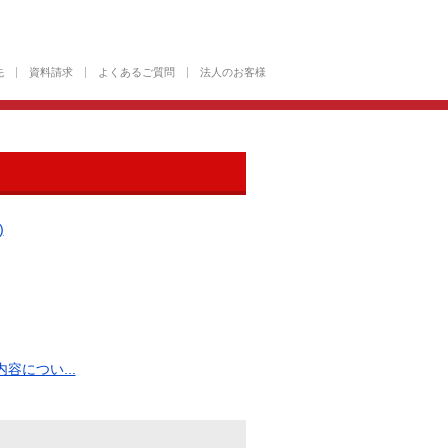
先
資料請求
よくあるご質問
法人のお客様
)
につい...