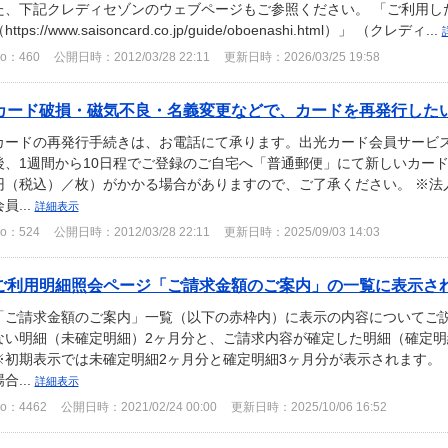
た、下記クレディセゾンのウェブページもご参照ください。 「ご利用し
https://www.saisoncard.co.jp/guide/oboenashi.html）」 （クレディ...
o：460
公開日時：2012/03/28 22:11
更新日時：2026/03/25 19:58
カード破損・磁気不良・名義変更などで、カードを再発行した
カードの再発行手続きは、お電話にて承ります。出光カード会員サービ
後、1週間から10日程でご登録のご自宅へ「普通郵便」にて新しいカード
円（税込）／枚）がかかる場合がありますので、ご了承ください。 ※法
員...
詳細表示
o：524
公開日時：2012/03/28 22:11
更新日時：2025/09/03 14:03
ご利用明細照会ページ「ご請求金額のご案内」の一覧に表示されて
「ご請求金額のご案内」一覧（以下の赤枠内）に表示の内容についてご説
ない明細（未確定明細）2ヶ月分と、ご請求内容が確定した明細（確定明
※初期表示では未確定明細2ヶ月分と確定明細3ヶ月分が表示されます。
合...
詳細表示
o：4462
公開日時：2021/02/24 00:00
更新日時：2025/10/06 16:52