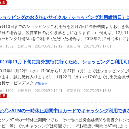
ショッピングのお支払いサイクル（ショッピング利用締切日）はど
毎月10日までのショッピングご利用分を翌月7日に金融機関よりお引き落
業日の場合は、翌営業日のお引き落としになります。） 例えば、12月11日
ョッピング1回払いをご利用いただいた場合は、2018年2月7日（水）にお
o：1532
公開日時：2014/05/23 19:12
更新日時：2017/10/17 17:01
2017年11月下旬に海外旅行に行くため、ショッピングご利用可能
2017年11月22日（水）17:00から11月27日（月）まではショッピ
きます。誠に恐れ入りますが、11月22日（水）の17:00までに出光会
会員サービスデスク
詳細表示
o：1702
公開日時：2014/06/30 19:41
更新日時：2017/10/18 13:33
セゾンATMの一時休止期間中はカードでキャッシング利用でき
セゾンATMの一時休止期間中でも、その他の提携金融機関や提携クレジッ
ンビニ等）でのキャッシングは可能です。 ※お取扱い時間はATMによ