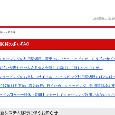
紛失盗難ご連絡
伴うお知らせ
閲覧の多いFAQ
キャッシングの利用締切日に変更はないとのことですが、お支払いサイクル
支払いが遅れた分を次月分と合算して請求してほしいのですが。
ショッピングのお支払いサイクル（ショッピング利用締切日）はどのように
2017年11月下旬に海外旅行に行くため、ショッピングご利用可能枠を変更
セゾンATMの一時休止期間中はカードでキャッシング利用できないので
新システム移行に伴うお知らせ