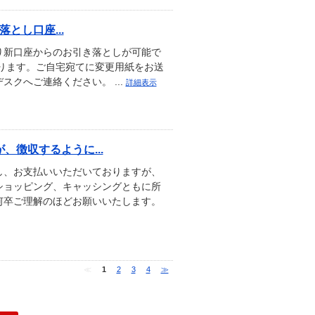
とし口座...
り新口座からのお引き落としが可能で
ります。ご自宅宛てに変更用紙をお送
クへご連絡ください。 ...
詳細表示
徴収するように...
し、お支払いいただいておりますが、
はショッピング、キャッシングともに所
何卒ご理解のほどお願いいたします。
≪
1
2
3
4
≫