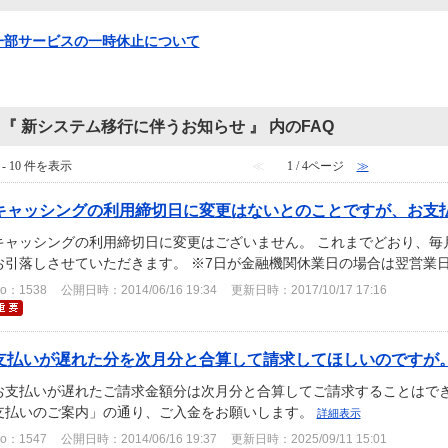
一部サービスの一時休止について
『 新システム移行に伴うお知らせ 』 内のFAQ
 - 10 件を表示
≪
1 / 4ページ
≫
キャッシングの利用締切日に変更はないとのことですが、お支払い
キャッシングの利用締切日に変更はございません。 これまでどおり、毎
お引落しさせていただきます。 ※7日が金融機関休業日の場合は翌営業
o：1538
公開日時：2014/06/16 19:34
更新日時：2017/10/17 17:16
支払いが遅れた分を次月分と合算して請求してほしいのですが
お支払いが遅れたご請求金額分は次月分と合算してご請求することはで
支払いのご案内」の通り、ご入金をお願いします。
詳細表示
o：1547
公開日時：2014/06/16 19:37
更新日時：2025/09/11 15:01