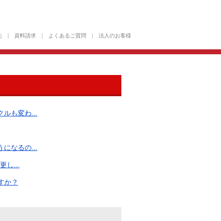
先
資料請求
よくあるご質問
法人のお客様
も変わ...
なるの...
し...
すか？