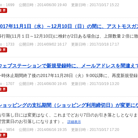
o：1699
公開日時：2014/06/30 19:40
更新日時：2017/10/17 15:22
2017年11月1日（水）～12月10日（日）の間に、アストモスガス
移行期(11月１日～12月10日)に検針が2日ある場合は、上限数量２倍に
o：1733
公開日時：2014/09/02 16:17
更新日時：2017/10/18 17:17
ウェブステーションで新規登録時に、メールアドレスを間違えてし
一時休止期間終了後の2017年11月28日（火）9:00以降に、再度新規
o：1707
公開日時：2014/06/30 19:45
更新日時：2017/10/19 13:20
ショッピングの支払期間（ショッピング利用締切日）が変更になる
お引落し日には変更はなく、これまでどおり7日のお引き落としとなりま
翌営業日のお引落しになります）。
詳細表示
o：3854
公開日時：2014/06/16 19:35
更新日時：2017/10/17 17:20