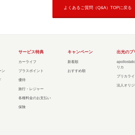
よくあるご質問（Q&A）TOPに戻る
サービス特典
キャンペーン
出光のプ
カーライフ
新着順
apollost
リカ
ーン
プラスポイント
おすすめ順
プリカライ
ド
優待
法人オリジ
旅行・レジャー
各種料金のお支払い
保険