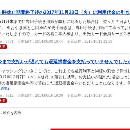
一時休止期間終了後の2017年11月28日（火）に利用代金の引き落
毎月月末までに専用手続き用紙が弊社に到着した場合は、翌々月７日よ
す。 ※お引き落とし口座の変更手続きは、専用手続き用紙にて承ってお
りいたしますので、カード名義ご本人様より、出光カード会員サービスデス
o：3831
公開日時：2014/06/30 19:44
更新日時：2017/10/19 13:18
今まで支払いが遅れても遅延損害金を支払っていませんでしたが、
キャッシングにつきましては、これまでも融資利率と同様の割合で算出
2017年12月7日（木）のお引き落とし以降、お支払いが遅れた場合に
定の遅延損害金料率で算出した遅延損害金をいただくことになります。
詳細表示
o：3812
公開日時：2014/06/16 19:36
更新日時：2017/10/17 18:20
 - 10 件を表示