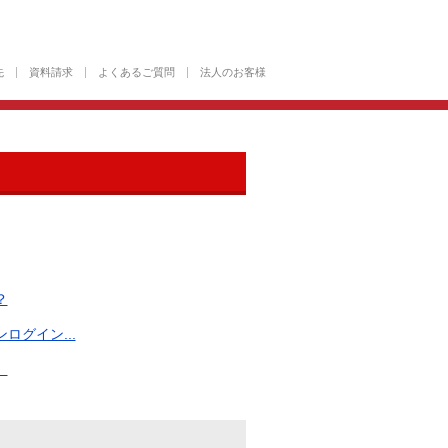
先
資料請求
よくあるご質問
法人のお客様
？
グイン...
。