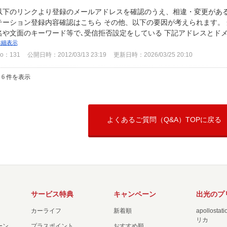
以下のリンクより登録のメールアドレスを確認のうえ、相違・変更がある
テーション登録内容確認はこちら その他、以下の要因が考えられます。
名や文面のキーワード等で､受信拒否設定をしている 下記アドレスとドメ
詳細表示
o：131
公開日時：2012/03/13 23:19
更新日時：2026/03/25 20:10
- 6 件を表示
よくあるご質問（Q&A）TOPに戻る
サービス特典
キャンペーン
出光のプ
カーライフ
新着順
apollost
リカ
ーン
プラスポイント
おすすめ順