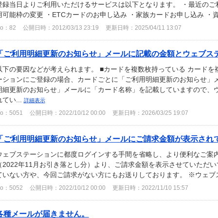
登録当日よりご利用いただけるサービスは以下となります。 ・最近のご利
用可能枠の変更 ・ETCカードのお申し込み ・家族カードお申し込み ・資
o：82
公開日時：2012/03/13 23:19
更新日時：2025/04/11 13:07
「ご利用明細更新のお知らせ」メールに記載の金額とウェブステー
以下の要因などが考えられます。 ■カードを複数枚持っている カード
ーションにご登録の場合、カードごとに「ご利用明細更新のお知らせ」メ
明細更新のお知らせ」メールに「カード名称」を記載していますので、ウ
れてい...
詳細表示
o：5051
公開日時：2022/10/12 00:00
更新日時：2026/03/25 19:07
「ご利用明細更新のお知らせ」メールにご請求金額が表示さ
ウェブステーションに都度ログインする手間を省略し、より便利なご案内と
（2022年11月お引き落とし分）より、ご請求金額を表示させていただ
ていない方や、今回ご請求がない方にもお送りしております。 ※ウェブス
o：5052
公開日時：2022/10/12 00:00
更新日時：2022/11/10 15:57
各種メールが届きません。