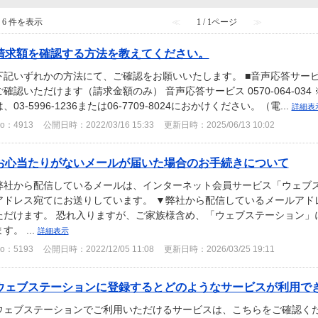
- 6 件を表示
≪
1 / 1ページ
≫
請求額を確認する方法を教えてください。
下記いずれかの方法にて、ご確認をお願いいたします。 ■音声応答サービ
ご確認いただけます（請求金額のみ） 音声応答サービス 0570-064-03
は、03-5996-1236または06-7709-8024におかけください。（電...
詳細表
o：4913
公開日時：2022/03/16 15:33
更新日時：2025/06/13 10:02
お心当たりがないメールが届いた場合のお手続きについて
弊社から配信しているメールは、インターネット会員サービス「ウェブ
アドレス宛てにお送りしています。 ▼弊社から配信しているメールアド
ただけます。 恐れ入りますが、ご家族様含め、「ウェブステーション」
す。 ...
詳細表示
o：5193
公開日時：2022/12/05 11:08
更新日時：2026/03/25 19:11
ウェブステーションに登録するとどのようなサービスが利用で
ウェブステーションでご利用いただけるサービスは、こちらをご確認くだ