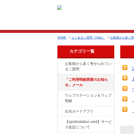
HOME
>
よくあるご質問（Q&A）
>
お客様から多く寄
カテゴリ一覧
お客様から多く寄せられてい
るご質問
「ご利用明細更新のお知ら
せ」メール
ウェブステーション＆ウェブ
明細
出光カードアプリ
【apollostation card】サービ
ス改定について