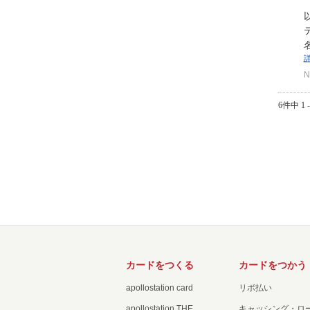
N
6件中 1 
カードをつくる
カードをつかう
apollostation card
リボ払い
apollostation THE
キャッシング・ロ