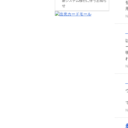
新システム移行に伴うお知ら
せ
N
N
N