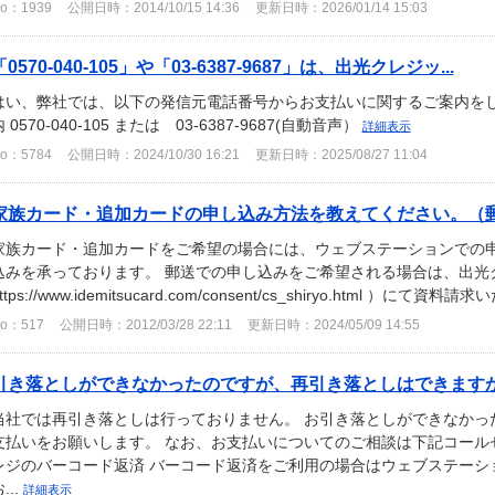
o：1939
公開日時：2014/10/15 14:36
更新日時：2026/01/14 15:03
「0570-040-105」や「03-6387-9687」は、出光クレジッ...
はい、弊社では、以下の発信元電話番号からお支払いに関するご案内をし
 0570-040-105 または 03-6387-9687(自動音声）
詳細表示
o：5784
公開日時：2024/10/30 16:21
更新日時：2025/08/27 11:04
家族カード・追加カードの申し込み方法を教えてください。（
家族カード・追加カードをご希望の場合には、ウェブステーションでの
込みを承っております。 郵送での申し込みをご希望される場合は、出光
ttps://www.idemitsucard.com/consent/cs_shiryo.html ）にて資料請求い
o：517
公開日時：2012/03/28 22:11
更新日時：2024/05/09 14:55
引き落としができなかったのですが、再引き落としはできます
当社では再引き落としは行っておりません。 お引き落としができなかっ
支払いをお願いします。 なお、お支払いについてのご相談は下記コール
レジのバーコード返済 バーコード返済をご利用の場合はウェブステーシ
...
詳細表示