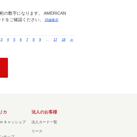
の数字になります。 AMERICAN
カードをご確認ください。
詳細表示
3
4
5
6
7
8
9
…
17
18
≫
リカ
法人のお客様
ation キャッシュプ
法人カード一覧
リース
ンナップ