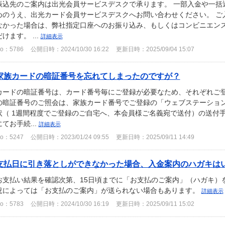
振込先のご案内は出光会員サービスデスクで承ります。 一部入金や一括
めのうえ、出光カード会員サービスデスクへお問い合わせください。 ご
なかった場合は、弊社指定口座へのお振り込み、もしくはコンビニエン
だけます。 ...
詳細表示
o：5786
公開日時：2024/10/30 16:22
更新日時：2025/09/04 15:07
家族カードの暗証番号を忘れてしまったのですが？
カードの暗証番号は、カード番号毎にご登録が必要なため、それぞれご登
の暗証番号のご照会は、家族カード番号でご登録の「ウェブステーショ
状（ 1週間程度でご登録のご自宅へ、本会員様ご名義宛で送付）の送付
にてお手続...
詳細表示
o：5247
公開日時：2023/01/24 09:55
更新日時：2025/09/11 14:49
支払日に引き落としができなかった場合、入金案内のハガキは
お支払い結果を確認次第、15日頃までに「お支払のご案内」（ハガキ）
況によっては「お支払のご案内」が送られない場合もあります。
詳細表示
o：5783
公開日時：2024/10/30 16:19
更新日時：2025/09/11 15:02