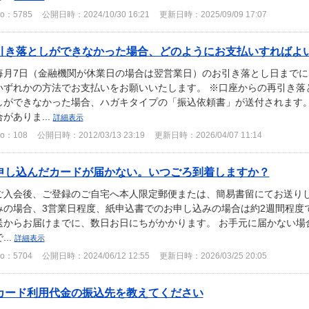
o：5785
公開日時：2024/10/30 16:21
更新日時：2025/09/09 17:07
引き落としができなかった場合、どのようにお支払いすればよいで
毎月7日（金融機関が休業日の場合は翌営業日）のお引き落とし日まで
いずれかの方法でお支払いをお願いいたします。 ※口座からの再引き落
しができなかった場合、ハガキタイプの「振込依頼書」が送付されます
合がありま...
詳細表示
o：108
公開日時：2012/03/13 23:19
更新日時：2026/04/07 11:14
申し込んだカードが届かない。いつごろ到着しますか？
ご入会後、ご登録のご自宅へ本人限定郵便または、簡易書留にてお送りし
みの場合、3営業日程度、紙申込書でのお申し込みの場合は約2週間程度
送からお届けまでに、数日お日にちがかかります。 お手元に届かない場
...
詳細表示
o：5704
公開日時：2024/06/12 12:55
更新日時：2026/03/25 20:05
カード利用代金の振込先を教えてください