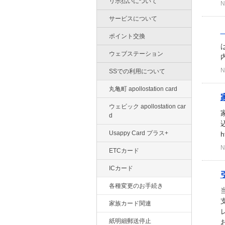
リボ払いについて
N
サービスについて
ポイント交換
ウェブステーション
内
N
SSでの利用について
丸亀町 apollostation card
ウェビック apollostation car
d
Usappy Card プラス+
h
N
ETCカード
ICカード
各種変更のお手続き
家族カード関連
紙明細郵送停止
お