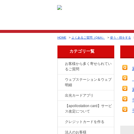
HOME
>
よくあるご質問（Q&A）
>
使う・得をする
カテゴリ一覧
お客様から多く寄せられてい
るご質問
ウェブステーション＆ウェブ
明細
出光カードアプリ
【apollostation card】サービ
ス改定について
クレジットカードを作る
法人のお客様