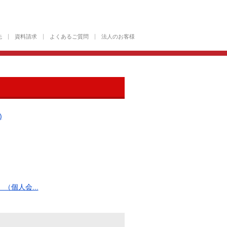
先
資料請求
よくあるご質問
法人のお客様
)
個人会...