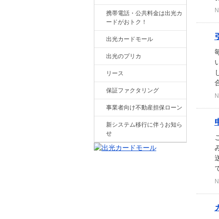
N
携帯電話・公共料金は出光カ
ードがおトク！
出光カードモール
出光のプリカ
リース
保証ファクタリング
N
事業者向け不動産担保ローン
新システム移行に伴うお知ら
せ
で
N