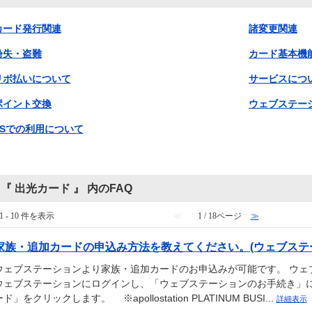
カード発行関連
諸変更関連
紛失・盗難
カード基本機
リボ払いについて
サービスにつ
ポイント交換
ウェブステー
SSでの利用について
『 出光カード 』 内のFAQ
1 - 10 件を表示
≪
1 / 18ページ
≫
家族・追加カードの申込み方法を教えてください。(ウェブステ
ウェブステーションより家族・追加カードのお申込みが可能です。 ウェブ
ウェブステーションにログインし、「ウェブステーションのお手続き」に
ド」をクリックします。 ※apollostation PLATINUM BUSI...
詳細表示