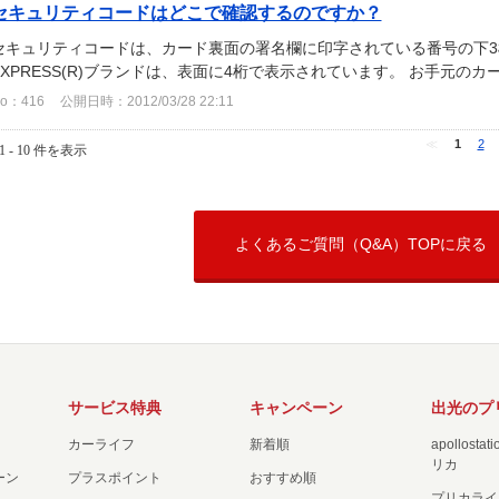
セキュリティコードはどこで確認するのですか？
セキュリティコードは、カード裏面の署名欄に印字されている番号の下3桁
EXPRESS(R)ブランドは、表面に4桁で表示されています。 お手元の
o：416
公開日時：2012/03/28 22:11
≪
1
2
1 - 10 件を表示
よくあるご質問（Q&A）TOPに戻る
サービス特典
キャンペーン
出光のプ
カーライフ
新着順
apollost
リカ
ーン
プラスポイント
おすすめ順
プリカライ