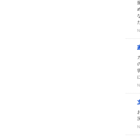
N
N
N