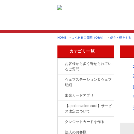
HOME
>
よくあるご質問（Q&A）
>
使う・得をする
カテゴリ一覧
お客様から多く寄せられてい
るご質問
ウェブステーション＆ウェブ
明細
出光カードアプリ
【apollostation card】サービ
ス改定について
クレジットカードを作る
法人のお客様