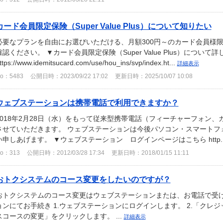
カード会員限定保険（Super Value Plus）について知りたい
必要なプランを自由にお選びいただける、月額300円～のカード会員様限
確認ください。 ▼カード会員限定保険（Super Value Plus）について
ttps://www.idemitsucard.com/use/hou_ins/svp/index.ht...
詳細表示
o：5483
公開日時：2023/09/22 17:02
更新日時：2025/10/07 10:08
ウェブステーションは携帯電話で利用できますか？
2018年2月28日（水）をもって従来型携帯電話（フィーチャーフォン、
させていただきます。 ウェブステーションは今後パソコン・スマートフ
い申しあげます。 ▼ウェブステーション ログインページはこちら http..
o：313
公開日時：2012/03/28 17:34
更新日時：2018/01/15 11:11
おトクシステムのコース変更をしたいのですが？
おトクシステムのコース変更はウェブステーションまたは、お電話で受け
ョンにてお手続き 1.ウェブステーションにログインします。 2.「クレ
スコースの変更」をクリックします。 ...
詳細表示