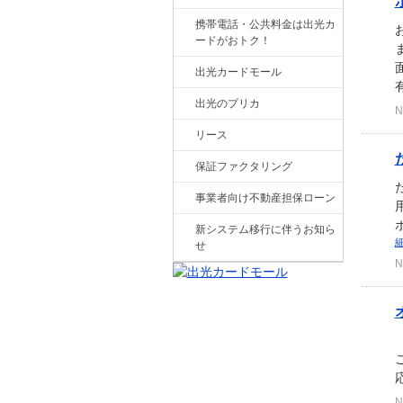
携帯電話・公共料金は出光カ
ードがおトク！
出光カードモール
有
出光のプリカ
N
リース
保証ファクタリング
事業者向け不動産担保ローン
新システム移行に伴うお知ら
せ
N
N