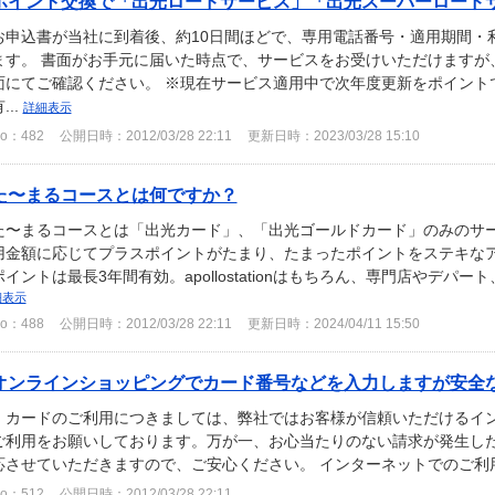
ポイント交換で「出光ロードサービス」「出光スーパーロードサー
お申込書が当社に到着後、約10日間ほどで、専用電話番号・適用期間・
ます。 書面がお手元に届いた時点で、サービスをお受けいただけますが
面にてご確認ください。 ※現在サービス適用中で次年度更新をポイント
...
詳細表示
o：482
公開日時：2012/03/28 22:11
更新日時：2023/03/28 15:10
た〜まるコースとは何ですか？
た〜まるコースとは「出光カード」、「出光ゴールドカード」のみのサー
用金額に応じてプラスポイントがたまり、たまったポイントをステキな
ポイントは最長3年間有効。apollostationはもちろん、専門店やデパー
細表示
o：488
公開日時：2012/03/28 22:11
更新日時：2024/04/11 15:50
オンラインショッピングでカード番号などを入力しますが安全
カードのご利用につきましては、弊社ではお客様が信頼いただけるイン
ご利用をお願いしております。万が一、お心当たりのない請求が発生し
応させていただきますので、ご安心ください。 インターネットでのご利
o：512
公開日時：2012/03/28 22:11