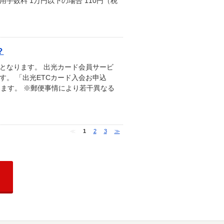
用手数料 1万円以下の場合 110円（税
？
となります。 出光カード会員サービ
。 「出光ETCカード入会お申込
ます。 ※郵便事情により若干異なる
≪
1
2
3
≫