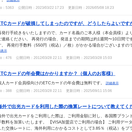
詳細表示
o：5363
公開日時：2023/03/22 17:23
更新日時：2026/05/08 18:23
ETCカードが破損してしまったのですが、どうしたらよいです
再発行手続きをいたしますので、カード名義のご本人様（本会員様）よ
ご連絡ください。 再発行の場合、発送までの期間は約1週間〜10日間で
す。 再発行手数料（550円（税込）／枚）がかかる場合がございますので
細表示
o：476
公開日時：2012/03/28 22:11
更新日時：2023/03/28 15:03
ETCカードの年会費はかかりますか？（個人のお客様）
個人カード会員様向けのETCカードの年会費は無料です。
詳細表示
o：388
公開日時：2012/03/28 22:11
更新日時：2025/09/11 15:06
海外で出光カードを利用した際の換算レートについて教えてく
海外で出光カードをご利用した際は、ご利用金額に対し、各国際ブラン
手数料を加算いたします。 【VISA加盟店でご利用の場合】 ご利用データが
した交換レートに、海外利用にかかるコストとして3.85％（税込）をプラ