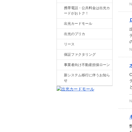
N
携帯電話・公共料金は出光カ
ードがおトク！
出光カードモール
出光のプリカ
リース
N
保証ファクタリング
事業者向け不動産担保ローン
新システム移行に伴うお知ら
せ
.
N