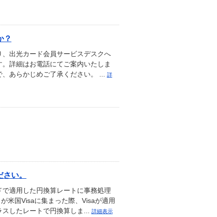
か？
り、出光カード会員サービスデスクへ
す。詳細はお電話にてご案内いたしま
、あらかじめご了承ください。 ...
詳
ださい。
ドで適用した円換算レートに事務処理
米国Visaに集まった際、Visaが適用
スしたレートで円換算しま...
詳細表示