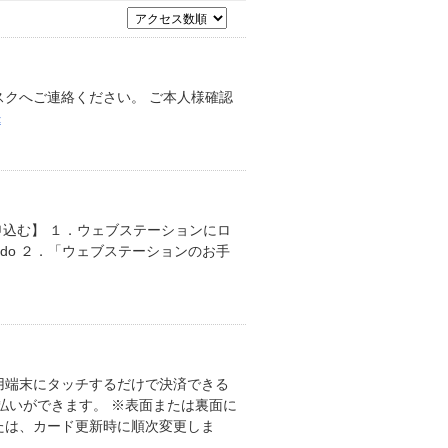
クへご連絡ください。 ご本人様確認
示
申込む】 １．ウェブステーションにロ
omeSCR.do ２．「ウェブステーションのお手
用端末にタッチするだけで決済できる
払いができます。 ※表面または裏面に
たは、カード更新時に順次変更しま