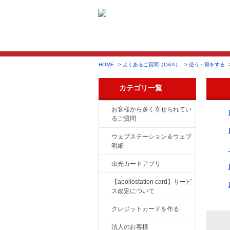
HOME
>
よくあるご質問（Q&A）
>
使う・得をする
カテゴリ一覧
お客様から多く寄せられてい
るご質問
ウェブステーション＆ウェブ
明細
出光カードアプリ
【apollostation card】サービ
ス改定について
クレジットカードを作る
法人のお客様