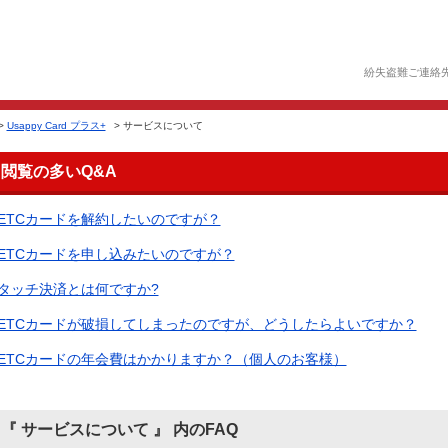
紛失盗難ご連絡
>
Usappy Card プラス+
>
サービスについて
閲覧の多いQ&A
ETCカードを解約したいのですが？
ETCカードを申し込みたいのですが？
タッチ決済とは何ですか?
ETCカードが破損してしまったのですが、どうしたらよいですか？
ETCカードの年会費はかかりますか？（個人のお客様）
『 サービスについて 』 内のFAQ