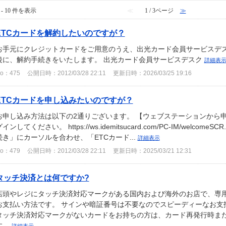
 - 10 件を表示
≪
1 / 3ページ
≫
ETCカードを解約したいのですが？
お手元にクレジットカードをご用意のうえ、出光カード会員サービスデス
後に、解約手続きをいたします。 出光カード会員サービスデスク
詳細表
o：475
公開日時：2012/03/28 22:11
更新日時：2026/03/25 19:16
ETCカードを申し込みたいのですが？
お申し込み方法は以下の2通りございます。 【ウェブステーションから
インしてください。 https://ws.idemitsucard.com/PC-IM/welc
続き」にカーソルを合わせ、「ETCカード...
詳細表示
o：479
公開日時：2012/03/28 22:11
更新日時：2025/03/21 12:31
タッチ決済とは何ですか?
店頭やレジにタッチ決済対応マークがある国内および海外のお店で、専
お支払い方法です。 サインや暗証番号は不要なのでスピーディーなお支
タッチ決済対応マークがないカードをお持ちの方は、カード再発行時ま
す。