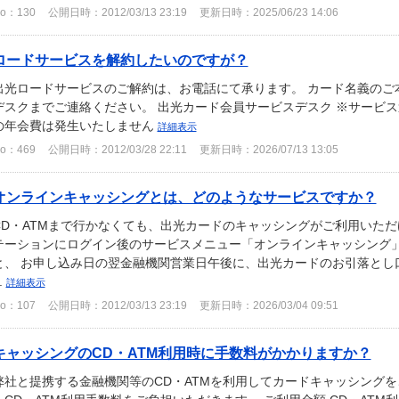
o：130
公開日時：2012/03/13 23:19
更新日時：2025/06/23 14:06
ロードサービスを解約したいのですが？
出光ロードサービスのご解約は、お電話にて承ります。 カード名義のご
デスクまでご連絡ください。 出光カード会員サービスデスク ※サービ
の年会費は発生いたしません
詳細表示
o：469
公開日時：2012/03/28 22:11
更新日時：2026/07/13 13:05
オンラインキャッシングとは、どのようなサービスですか？
CD・ATMまで行かなくても、出光カードのキャッシングがご利用いただ
テーションにログイン後のサービスメニュー「オンラインキャッシング」か
と、 お申し込み日の翌金融機関営業日午後に、出光カードのお引落とし
..
詳細表示
o：107
公開日時：2012/03/13 23:19
更新日時：2026/03/04 09:51
キャッシングのCD・ATM利用時に手数料がかかりますか？
弊社と提携する金融機関等のCD・ATMを利用してカードキャッシング