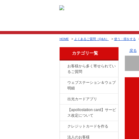
HOME
>
よくあるご質問（Q&A）
>
使う・得をする
戻る
カテゴリ一覧
お客様から多く寄せられてい
るご質問
ウェブステーション＆ウェブ
明細
出光カードアプリ
【apollostation card】サービ
ス改定について
クレジットカードを作る
法人のお客様