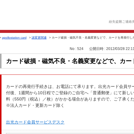
紛失盗難ご連絡
>
apollostation card
>
諸変更関連
>
カード破損・磁気不良・名義変更などで、カードを再発行し
No : 524
公開日時 : 2012/03/28 22:1
カード破損・磁気不良・名義変更などで、カー
カードの再発行手続きは、お電話にて承ります。出光カード会員サ
付後、1週間から10日程でご登録のご自宅へ「普通郵便」にて新し
料（550円（税込）／枚）がかかる場合がありますので、ご了承く
※法人カード・更新カード除く
出光カード会員サービスデスク