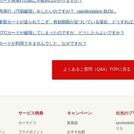
カード再発行の際に手数料はかかりますか？
再発行（汚損破損）をしたいのですが？（apollostation BUSI...
更新カードが送られてこず、有効期限が近づいている場合、どうすれば
ETCカードが破損してしまったのですが、どうしたらよいですか？
カードが利用できませんでした。なぜですか？
よくあるご質問（Q&A）TOPに戻る
サービス特典
キャンペーン
出光のプ
カーライフ
新着順
apollost
リカ
ーン
プラスポイント
おすすめ順