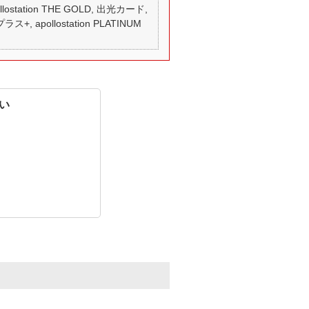
 apollostation THE GOLD, 出光カード,
ス+, apollostation PLATINUM
い