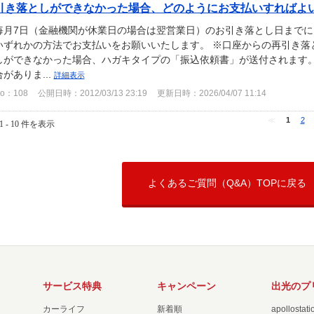
引き落としができなかった場合、どのようにお支払いすればよいで
毎月7日（金融機関が休業日の場合は翌営業日）のお引き落とし日まで
いずれかの方法でお支払いをお願いいたします。 ※口座からの再引き落
しができなかった場合、ハガキタイプの「振込依頼書」が送付されます
合がありま...
詳細表示
o：108
公開日時：2012/03/13 23:19
更新日時：2026/04/07 11:14
≪
1
2
1 - 10 件を表示
よくあるご質問（Q&A）TOPに戻る
サービス特典
キャンペーン
出光のプ
カーライフ
新着順
apollost