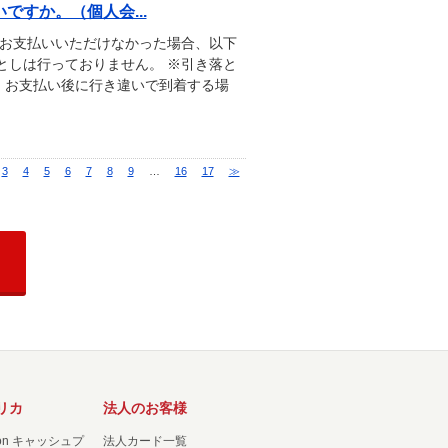
すか。（個人会...
にお支払いいただけなかった場合、以下
としは行っておりません。 ※引き落と
。お支払い後に行き違いで到着する場
3
4
5
6
7
8
9
…
16
17
≫
リカ
法人のお客様
ation キャッシュプ
法人カード一覧