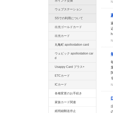
ポイント交換
N
ウェブステーション
SSでの利用について
出光ゴールドカード
h
出光カード
N
丸亀町 apollostation card
ウェビック apollostation car
d
Usappy Card プラス+
ETCカード
ICカード
N
各種変更のお手続き
家族カード関連
紙明細郵送停止