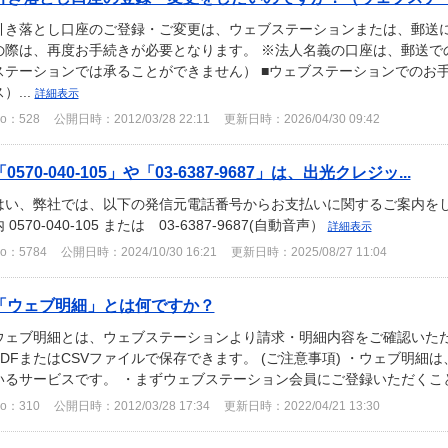
引き落とし口座のご登録・ご変更は、ウェブステーションまたは、郵送に
の際は、再度お手続きが必要となります。 ※法人名義の口座は、郵送で
ステーションでは承ることができません） ■ウェブステーションでのお手
）...
詳細表示
o：528
公開日時：2012/03/28 22:11
更新日時：2026/04/30 09:42
「0570-040-105」や「03-6387-9687」は、出光クレジッ...
はい、弊社では、以下の発信元電話番号からお支払いに関するご案内をし
 0570-040-105 または 03-6387-9687(自動音声）
詳細表示
o：5784
公開日時：2024/10/30 16:21
更新日時：2025/08/27 11:04
「ウェブ明細」とは何ですか？
ウェブ明細とは、ウェブステーションより請求・明細内容をご確認いただ
PDFまたはCSVファイルで保存できます。 (ご注意事項) ・ウェブ明
いるサービスです。 ・まずウェブステーション会員にご登録いただくことが
o：310
公開日時：2012/03/28 17:34
更新日時：2022/04/21 13:30