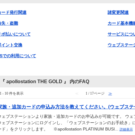
カード発行関連
諸変更関連
紛失・盗難
カード基本機
リボ払いについて
サービスにつ
ポイント交換
ウェブステー
SSでの利用について
『 apollostation THE GOLD 』 内のFAQ
1 - 10 件を表示
≪
1 / 17ページ
≫
家族・追加カードの申込み方法を教えてください。(ウェブステ
ウェブステーションより家族・追加カードのお申込みが可能です。 ウェブ
ウェブステーションにログインし、「ウェブステーションのお手続き」に
ド」をクリックします。 ※apollostation PLATINUM BUSI...
詳細表示