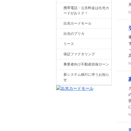
携帯電話・公共料金は出光カ
N
ードがおトク！
出光カードモール
出光のプリカ
リース
保証ファクタリング
N
事業者向け不動産担保ローン
新システム移行に伴うお知ら
せ
N