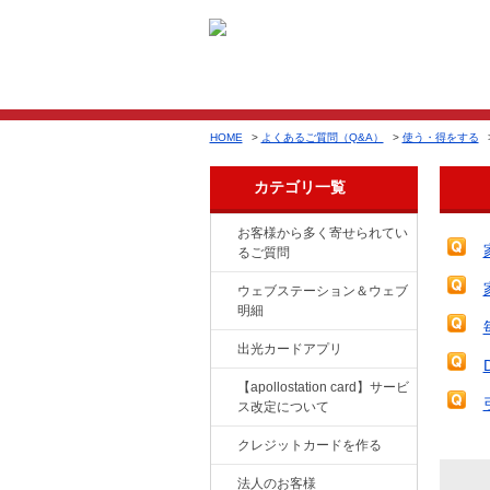
HOME
>
よくあるご質問（Q&A）
>
使う・得をする
カテゴリ一覧
お客様から多く寄せられてい
るご質問
ウェブステーション＆ウェブ
明細
出光カードアプリ
【apollostation card】サービ
ス改定について
クレジットカードを作る
法人のお客様