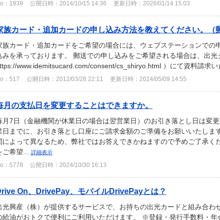
o：1939
公開日時：2014/10/15 14:36
更新日時：2026/01/14 15:03
家族カード・追加カードの申し込み方法を教えてください。（
家族カード・追加カードをご希望の場合には、ウェブステーションでの
込みを承っております。 郵送での申し込みをご希望される場合は、出光
ttps://www.idemitsucard.com/consent/cs_shiryo.html ）にて資料請求い
o：517
公開日時：2012/03/28 22:11
更新日時：2024/05/09 14:55
毎月の支払日を変更することはできますか。
毎月7日（金融機関が休業日の場合は翌営業日）のお引き落とし日は変更
業日までに、お引き落とし口座にご請求金額のご準備をお願いいたします
関によって異なるため、弊社ではお答えできかねますので予めご了承くだ
をご希望...
詳細表示
o：5778
公開日時：2024/10/30 16:13
Drive On、DrivePay、モバイルDrivePayとは？
出光興産（株）が提供するサービスで、お持ちの出光カードと組み合わせてご利用
の給油がおトクで便利にご利用いただけます。 ※登録・発行手数料・年会費は