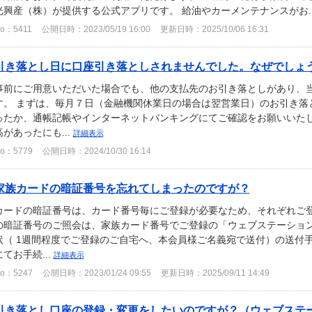
光興産（株）が提供する公式アプリです。 給油やカーメンテナンスがお..
o：5411
公開日時：2023/05/19 16:00
更新日時：2025/10/06 16:31
引き落とし日に口座引き落としされませんでした。なぜでしょ
事前にご用意いただいた場合でも、他の支払先のお引き落としがあり、
す。 まずは、毎月７日（金融機関休業日の場合は翌営業日）のお引き落
ったか、通帳記帳やインターネットバンキングにてご確認をお願いいたし
高があったにも...
詳細表示
o：5779
公開日時：2024/10/30 16:14
家族カードの暗証番号を忘れてしまったのですが？
カードの暗証番号は、カード番号毎にご登録が必要なため、それぞれご登
の暗証番号のご照会は、家族カード番号でご登録の「ウェブステーショ
状（ 1週間程度でご登録のご自宅へ、本会員様ご名義宛で送付）の送付
にてお手続...
詳細表示
o：5247
公開日時：2023/01/24 09:55
更新日時：2025/09/11 14:49
引き落とし口座の登録・変更をしたいのですが？（ウェブステ