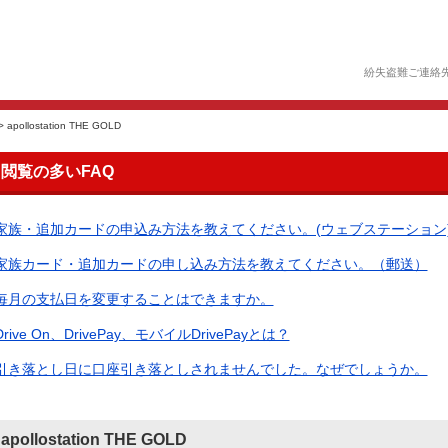
紛失盗難ご連絡
>
apollostation THE GOLD
閲覧の多いFAQ
家族・追加カードの申込み方法を教えてください。(ウェブステーション
家族カード・追加カードの申し込み方法を教えてください。（郵送）
毎月の支払日を変更することはできますか。
Drive On、DrivePay、モバイルDrivePayとは？
引き落とし日に口座引き落としされませんでした。なぜでしょうか。
apollostation THE GOLD