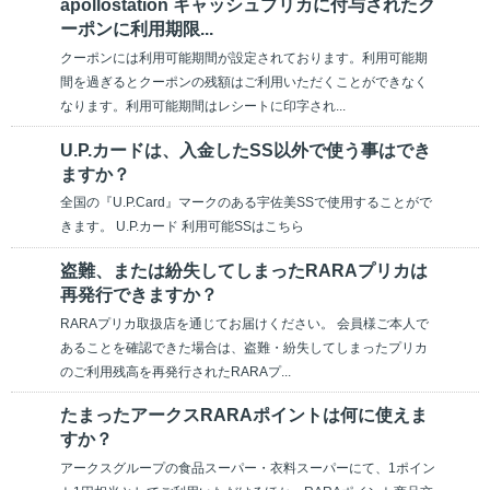
apollostation キャッシュプリカに付与されたク
ーポンに利用期限...
クーポンには利用可能期間が設定されております。利用可能期
間を過ぎるとクーポンの残額はご利用いただくことができなく
なります。利用可能期間はレシートに印字され...
U.P.カードは、入金したSS以外で使う事はでき
ますか？
全国の『U.P.Card』マークのある宇佐美SSで使用することがで
きます。 U.P.カード 利用可能SSはこちら
盗難、または紛失してしまったRARAプリカは
再発行できますか？
RARAプリカ取扱店を通じてお届けください。 会員様ご本人で
あることを確認できた場合は、盗難・紛失してしまったプリカ
のご利用残高を再発行されたRARAプ...
たまったアークスRARAポイントは何に使えま
すか？
アークスグループの食品スーパー・衣料スーパーにて、1ポイン