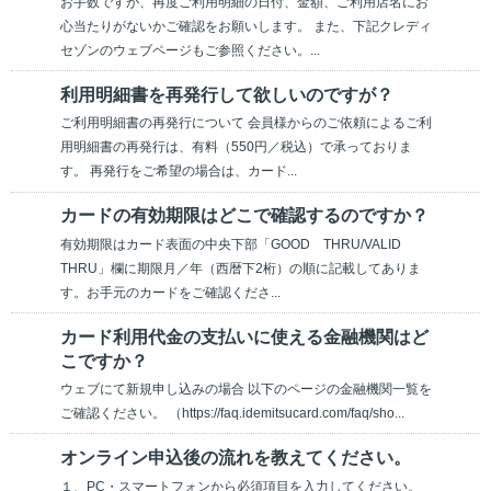
お手数ですが、再度ご利用明細の日付、金額、ご利用店名にお
心当たりがないかご確認をお願いします。 また、下記クレディ
セゾンのウェブページもご参照ください。...
利用明細書を再発行して欲しいのですが？
ご利用明細書の再発行について 会員様からのご依頼によるご利
用明細書の再発行は、有料（550円／税込）で承っておりま
す。 再発行をご希望の場合は、カード...
カードの有効期限はどこで確認するのですか？
有効期限はカード表面の中央下部「GOOD THRU/VALID
THRU」欄に期限月／年（西暦下2桁）の順に記載してありま
す。お手元のカードをご確認くださ...
カード利用代金の支払いに使える金融機関はど
こですか？
ウェブにて新規申し込みの場合 以下のページの金融機関一覧を
ご確認ください。 （https://faq.idemitsucard.com/faq/sho...
オンライン申込後の流れを教えてください。
１、PC・スマートフォンから必須項目を入力してください。