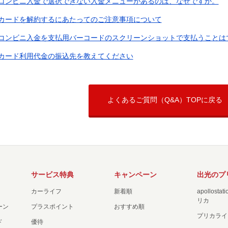
コンビニ入金で選択できない入金メニューがあるのは、なぜですか。
カードを解約するにあたってのご注意事項について
コンビニ入金を支払用バーコードのスクリーンショットで支払うことは
カード利用代金の振込先を教えてください
よくあるご質問（Q&A）TOPに戻る
サービス特典
キャンペーン
出光のプ
カーライフ
新着順
apollost
リカ
ーン
プラスポイント
おすすめ順
プリカライ
ド
優待