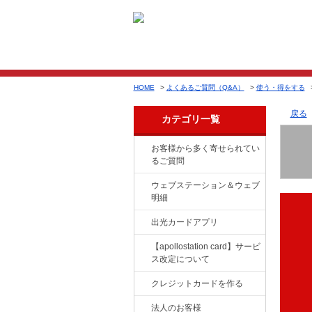
HOME
>
よくあるご質問（Q&A）
>
使う・得をする
戻る
カテゴリ一覧
お客様から多く寄せられてい
るご質問
ウェブステーション＆ウェブ
明細
出光カードアプリ
【apollostation card】サービ
ス改定について
クレジットカードを作る
法人のお客様