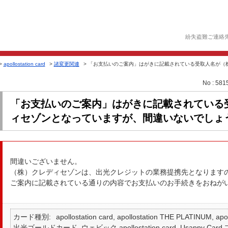
紛失盗難ご連絡
>
apollostation card
>
諸変更関連
>
「お支払いのご案内」はがきに記載されている受取人名が（株）
No : 581
「お支払いのご案内」はがきに記載されている
ィセゾンとなっていますが、間違いないでしょ
間違いございません。
（株）クレディセゾンは、出光クレジットの業務提携先となります
ご案内に記載されている通りの内容でお支払いのお手続きをおねが
カード種別
apollostation card, apollostation THE PLATINUM,
出光ゴールドカード, ウェビック apollostation card, Usappy Card プラ