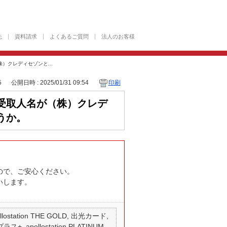
先
資料請求
よくあるご質問
法人のお客様
クレディセゾンと...
5
公開日時 : 2025/01/31 09:54
印刷
受取人名が（株）クレデ
うか。
ので、ご安心ください。
いします。
 apollostation THE GOLD, 出光カード,
ス+, apollostation PLATINUM