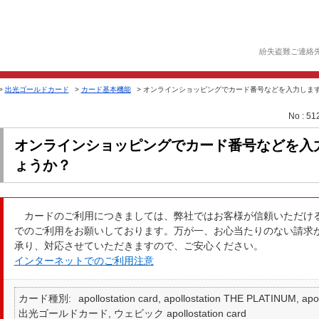
紛失盗難ご連絡
>
出光ゴールドカード
>
カード基本機能
>
オンラインショッピングでカード番号などを入力しま
No : 51
オンラインショッピングでカード番号などを入
ょうか？
カードのご利用につきましては、弊社ではお客様が信頼いただけ
でのご利用をお願いしております。万が一、お心当たりのない請求
承り、対応させていただきますので、ご安心ください。
インターネットでのご利用注意
カード種別
apollostation card, apollostation THE PLATINUM,
出光ゴールドカード, ウェビック apollostation card