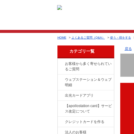
HOME
>
よくあるご質問（Q&A）
>
使う・得をする
戻る
カテゴリ一覧
お客様から多く寄せられてい
るご質問
ウェブステーション＆ウェブ
明細
出光カードアプリ
【apollostation card】サービ
ス改定について
クレジットカードを作る
法人のお客様