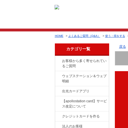
HOME
>
よくあるご質問（Q&A）
>
使う・得をする
戻る
カテゴリ一覧
お客様から多く寄せられてい
るご質問
ウェブステーション＆ウェブ
明細
出光カードアプリ
【apollostation card】サービ
ス改定について
クレジットカードを作る
法人のお客様