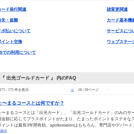
カード発行関連
諸変更関連
紛失・盗難
カード基本機
リボ払いについて
サービスにつ
ポイント交換
ウェブステー
SSでの利用について
『 出光ゴールドカード 』 内のFAQ
171 - 175 件を表示
≪
18 / 18ページ
≫
た〜まるコースとは何ですか？
た〜まるコースとは「出光カード」、「出光ゴールドカード」のみのサー
用金額に応じてプラスポイントがたまり、たまったポイントをステキな
ポイントは最長3年間有効。apollostationはもちろん、専門店やデパー
細表示