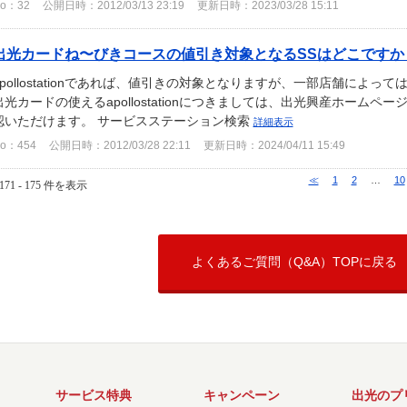
o：32
公開日時：2012/03/13 23:19
更新日時：2023/03/28 15:11
出光カードね〜びきコースの値引き対象となるSSはどこですか
apollostationであれば、値引きの対象となりますが、一部店舗によ
出光カードの使えるapollostationにつきましては、出光興産ホーム
認いただけます。 サービスステーション検索
詳細表示
o：454
公開日時：2012/03/28 22:11
更新日時：2024/04/11 15:49
≪
1
2
…
10
171 - 175 件を表示
よくあるご質問（Q&A）TOPに戻る
サービス特典
キャンペーン
出光のプ