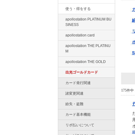
使う・得をする
apollostation PLATINUM BU
SINESS
apollostation card
apollostation THE PLATINU
M
apollostation THE GOLD
出光ゴールドカード
カード発行関連
175件中 
諸変更関連
紛失・盗難
カード基本機能
リボ払いについて