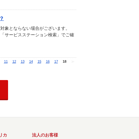
？
っては対象とならない場合がございます。
ページ「サービスステーション検索」でご確
11
12
13
14
15
16
17
18
≫
リカ
法人のお客様