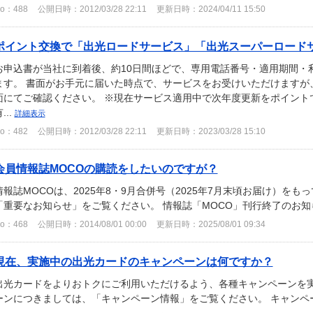
o：488
公開日時：2012/03/28 22:11
更新日時：2024/04/11 15:50
ポイント交換で「出光ロードサービス」「出光スーパーロードサー
お申込書が当社に到着後、約10日間ほどで、専用電話番号・適用期間・
ます。 書面がお手元に届いた時点で、サービスをお受けいただけますが
面にてご確認ください。 ※現在サービス適用中で次年度更新をポイント
...
詳細表示
o：482
公開日時：2012/03/28 22:11
更新日時：2023/03/28 15:10
会員情報誌MOCOの購読をしたいのですが？
情報誌MOCOは、2025年8・9月合併号（2025年7月末頃お届け）を
「重要なお知らせ」をご覧ください。 情報誌「MOCO」刊行終了のお
o：468
公開日時：2014/08/01 00:00
更新日時：2025/08/01 09:34
現在、実施中の出光カードのキャンペーンは何ですか？
出光カードをよりおトクにご利用いただけるよう、各種キャンペーンを実
ーンにつきましては、「キャンペーン情報」をご覧ください。 キャンペ