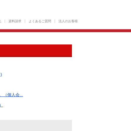
先
資料請求
よくあるご質問
法人のお客様
)
個人会...
）