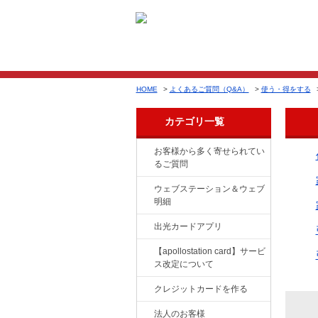
HOME
>
よくあるご質問（Q&A）
>
使う・得をする
カテゴリ一覧
お客様から多く寄せられてい
るご質問
ウェブステーション＆ウェブ
明細
出光カードアプリ
【apollostation card】サービ
ス改定について
クレジットカードを作る
法人のお客様