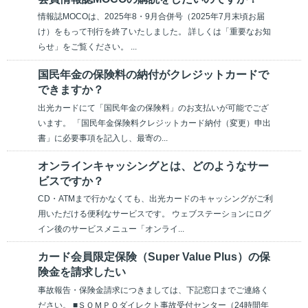
情報誌MOCOは、2025年8・9月合併号（2025年7月末頃お届
け）をもって刊行を終了いたしました。 詳しくは「重要なお知
らせ」をご覧ください。 ...
国民年金の保険料の納付がクレジットカードで
できますか？
出光カードにて「国民年金の保険料」のお支払いが可能でござ
います。 「国民年金保険料クレジットカード納付（変更）申出
書」に必要事項を記入し、最寄の...
オンラインキャッシングとは、どのようなサー
ビスですか？
CD・ATMまで行かなくても、出光カードのキャッシングがご利
用いただける便利なサービスです。 ウェブステーションにログ
イン後のサービスメニュー「オンライ...
カード会員限定保険（Super Value Plus）の保
険金を請求したい
事故報告・保険金請求につきましては、下記窓口までご連絡く
ださい。 ■ＳＯＭＰＯダイレクト事故受付センター（24時間年