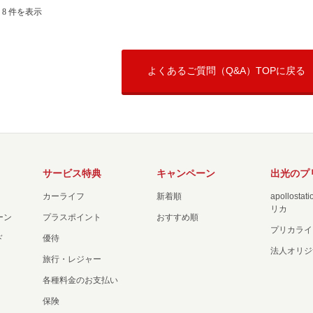
- 8 件を表示
よくあるご質問（Q&A）TOPに戻る
サービス特典
キャンペーン
出光のプ
カーライフ
新着順
apollost
リカ
ーン
プラスポイント
おすすめ順
プリカライ
ド
優待
法人オリジ
旅行・レジャー
各種料金のお支払い
保険