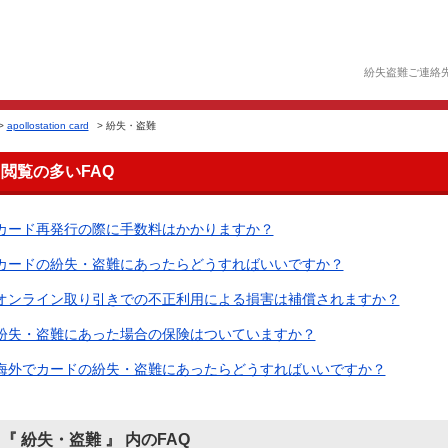
紛失盗難ご連絡
>
apollostation card
>
紛失・盗難
閲覧の多いFAQ
カード再発行の際に手数料はかかりますか？
カードの紛失・盗難にあったらどうすればいいですか？
オンライン取り引きでの不正利用による損害は補償されますか？
紛失・盗難にあった場合の保険はついていますか？
海外でカードの紛失・盗難にあったらどうすればいいですか？
『 紛失・盗難 』 内のFAQ