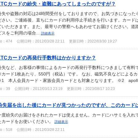
ETCカードの紛失・盗難にあってしまったのですが？
紛失や盗難の対応は24時間受付をしておりますので、お気づきになった
ださい。ご連絡後、直ちにカードの利用停止手続きを行います。カード
ていただきます。また、最寄りの警察へもあわせてお届けください。道
ビスをご利用の場合...
詳細表示
o：474
公開日時：2012/03/28 22:11
更新日時：2022/03/30 19:27
ETCカードの再発行手数料はかかりますか？
紛失など、お客様の事情によるカードの再発行手数料につきまして有料
※カード1枚あたり、550円（税込）です。 なお、磁気不良などによる
※1 本人会員カード・家族会員カードとも対象となります。 ※2 apollostat
o：39
公開日時：2012/03/13 23:19
更新日時：2023/08/17 10:23
紛失届を出した後にカードが見つかったのですが、このカードは使
一度紛失のお届けをされたカードは使えません。カードにハサミを入れ
たカードをお使いください。
詳細表示
o：518
公開日時：2012/03/28 22:11