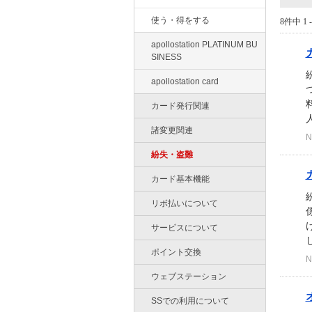
使う・得をする
8件中 1 
apollostation PLATINUM BU
SINESS
apollostation card
カード発行関連
人
諸変更関連
N
紛失・盗難
カード基本機能
リボ払いについて
サービスについて
し
ポイント交換
N
ウェブステーション
SSでの利用について