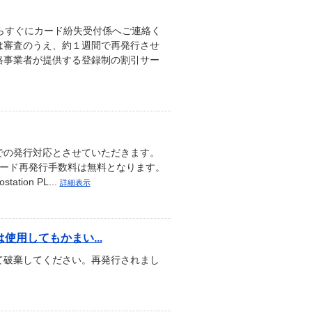
らすぐにカード紛失受付係へご連絡く
は審査のうえ、約１週間で再発行させ
路事業者が提供する登録制の割引サー
での発行対応とさせていただきます。
カード再発行手数料は無料となります。
ion PL...
詳細表示
用してもかまい...
て破棄してください。再発行されまし