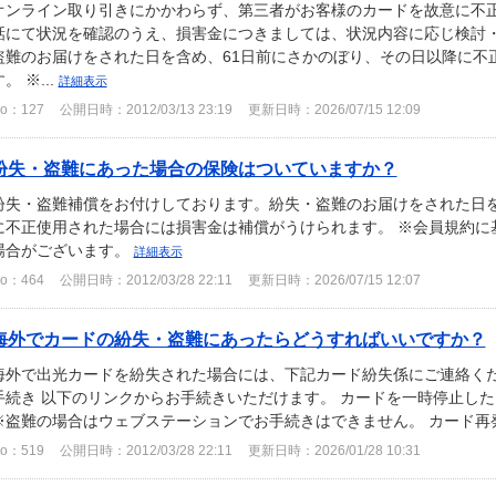
オンライン取り引きにかかわらず、第三者がお客様のカードを故意に不
話にて状況を確認のうえ、損害金につきましては、状況内容に応じ検討・
盗難のお届けをされた日を含め、61日前にさかのぼり、その日以降に不
。 ※...
詳細表示
o：127
公開日時：2012/03/13 23:19
更新日時：2026/07/15 12:09
紛失・盗難にあった場合の保険はついていますか？
紛失・盗難補償をお付けしております。紛失・盗難のお届けをされた日を
に不正使用された場合には損害金は補償がうけられます。 ※会員規約に
場合がございます。
詳細表示
o：464
公開日時：2012/03/28 22:11
更新日時：2026/07/15 12:07
海外でカードの紛失・盗難にあったらどうすればいいですか？
海外で出光カードを紛失された場合には、下記カード紛失係にご連絡くだ
手続き 以下のリンクからお手続きいただけます。 カードを一時停止した
※盗難の場合はウェブステーションでお手続きはできません。 カード再発行
o：519
公開日時：2012/03/28 22:11
更新日時：2026/01/28 10:31