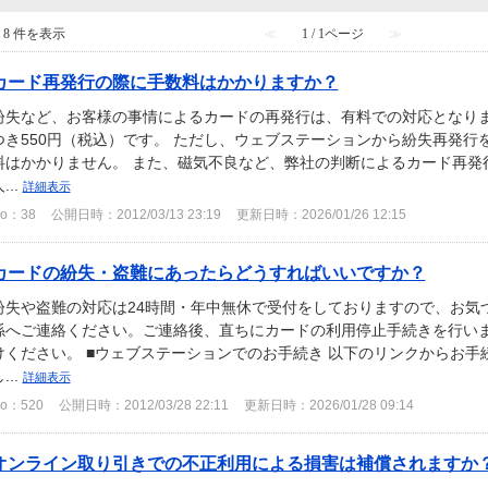
- 8 件を表示
≪
1 / 1ページ
≫
カード再発行の際に手数料はかかりますか？
紛失など、お客様の事情によるカードの再発行は、有料での対応となりま
つき550円（税込）です。 ただし、ウェブステーションから紛失再発行
料はかかりません。 また、磁気不良など、弊社の判断によるカード再発
...
詳細表示
o：38
公開日時：2012/03/13 23:19
更新日時：2026/01/26 12:15
カードの紛失・盗難にあったらどうすればいいですか？
紛失や盗難の対応は24時間・年中無休で受付をしておりますので、お気
係へご連絡ください。ご連絡後、直ちにカードの利用停止手続きを行いま
けください。 ■ウェブステーションでのお手続き 以下のリンクからお手
...
詳細表示
o：520
公開日時：2012/03/28 22:11
更新日時：2026/01/28 09:14
オンライン取り引きでの不正利用による損害は補償されますか