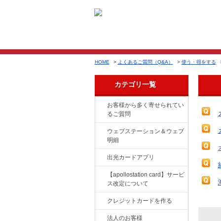
HOME
>
よくあるご質問（Q&A）
>
使う・得をする
カテゴリ一覧
お客様から多く寄せられてい
るご質問
ウェブステーション＆ウェブ
明細
出光カードアプリ
【apollostation card】サービ
ス改定について
クレジットカードを作る
法人のお客様