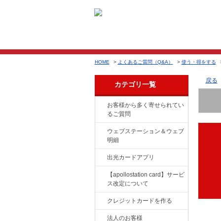
HOME
>
よくあるご質問（Q&A）
>
使う・得をする
戻る
カテゴリ一覧
お客様から多く寄せられてい
るご質問
ウェブステーション＆ウェブ
明細
出光カードアプリ
【apollostation card】サービ
ス改定について
クレジットカードを作る
法人のお客様