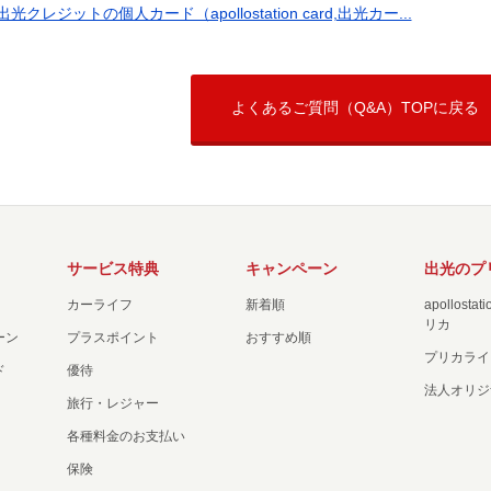
出光クレジットの個人カード（apollostation card,出光カー...
よくあるご質問（Q&A）TOPに戻る
サービス特典
キャンペーン
出光のプ
カーライフ
新着順
apollost
リカ
ーン
プラスポイント
おすすめ順
プリカライ
ド
優待
法人オリジ
旅行・レジャー
各種料金のお支払い
保険