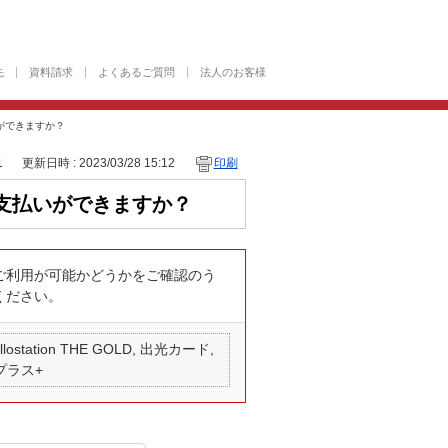
先
資料請求
よくあるご質問
法人のお客様
ができますか？
1
更新日時 : 2023/03/28 15:12
印刷
支払いができますか？
ご利用が可能かどうかをご確認のう
ください。
 apollostation THE GOLD, 出光カード,
 プラス+