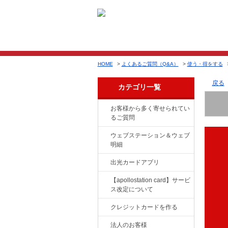
HOME
>
よくあるご質問（Q&A）
>
使う・得をする
戻る
カテゴリ一覧
お客様から多く寄せられてい
るご質問
ウェブステーション＆ウェブ
明細
出光カードアプリ
【apollostation card】サービ
ス改定について
クレジットカードを作る
法人のお客様