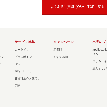
よくあるご質問（Q&A）TOPに戻る
サービス特典
キャンペーン
出光のプ
カーライフ
新着順
apollost
リカ
ーン
プラスポイント
おすすめ順
プリカライ
ド
優待
法人オリジ
旅行・レジャー
各種料金のお支払い
保険