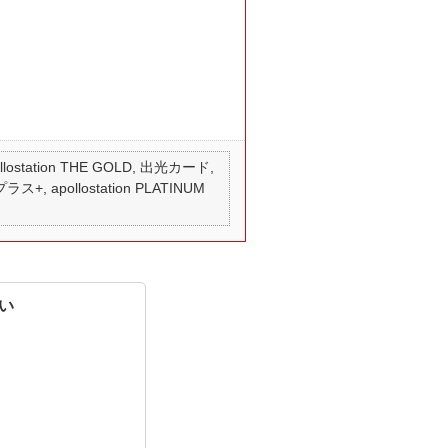
 apollostation THE GOLD, 出光カード,
ス+, apollostation PLATINUM
い