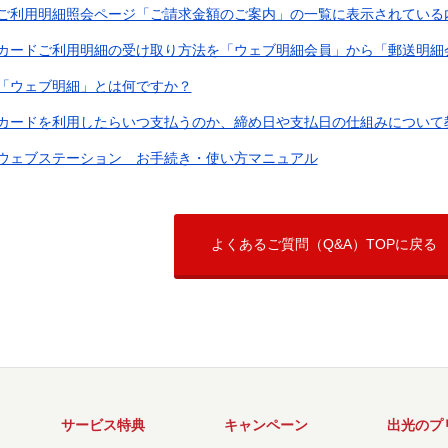
ご利用明細照会ページ「ご請求金額のご案内」の一覧に表示されている内容
カードご利用明細の受け取り方法を「ウェブ明細会員」から「郵送明細会員
「ウェブ明細」とは何ですか？
カードを利用したらいつ支払うのか、締め日や支払日の仕組みについて
ウェブステーション お手続き・使い方マニュアル
よくあるご質問（Q&A）TOPに戻る
サービス特典
キャンペーン
出光のプ