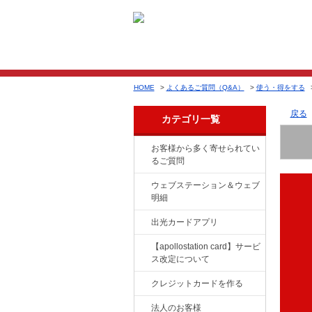
HOME
>
よくあるご質問（Q&A）
>
使う・得をする
戻る
カテゴリ一覧
お客様から多く寄せられてい
るご質問
ウェブステーション＆ウェブ
明細
出光カードアプリ
【apollostation card】サービ
ス改定について
クレジットカードを作る
法人のお客様