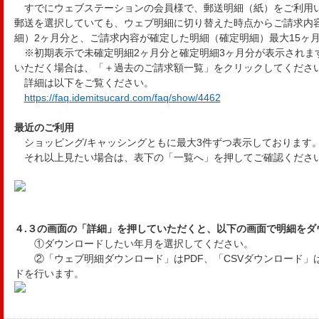
すでにウェブステーションの会員様で、郵送明細（紙）をご利用
郵送を選択していても、ウェブ明細に切り替えた時点からご請求内
細）2ヶ月分と、ご請求内容が確定した明細（確定明細）最大15ヶ
※初期表示で未確定明細2ヶ月分と確定明細3ヶ月分が表示されま
いただく場合は、「＋過去のご請求額一覧」をクリックしてくださ
詳細は以下をご覧ください。
https://faq.idemitsucard.com/faq/show/4462
最近のご利用
ショッピング/キャッシングともに最大3件ずつ表示しております
それ以上見たい場合は、表下の「一覧へ」を押してご確認くださ
４.３の画面の「詳細」を押していただくと、以下の画面で明細をダ
①ダウンロードしたい年月を選択してください。
②「ウェブ明細ダウンロード」はPDF、「CSVダウンロード」
ドを行います。