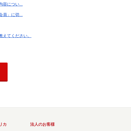
につい...
」に切...
教えてください。
リカ
法人のお客様