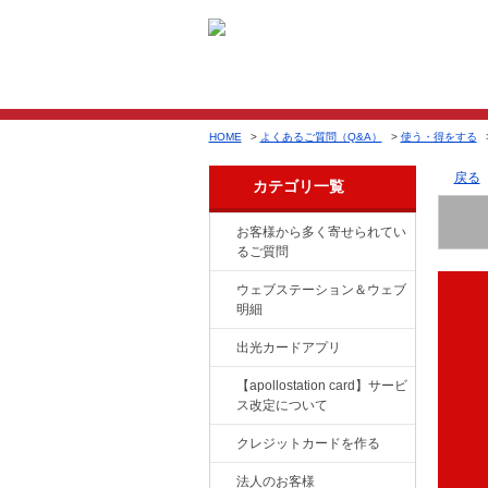
HOME
>
よくあるご質問（Q&A）
>
使う・得をする
戻る
カテゴリ一覧
お客様から多く寄せられてい
るご質問
ウェブステーション＆ウェブ
明細
出光カードアプリ
【apollostation card】サービ
ス改定について
クレジットカードを作る
法人のお客様