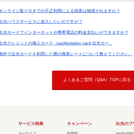
オンライン取り引きでの不正利用による損害は補償されますか？
出光ハウスサービスに加入したいのですが？
出光カードでインターネットや携帯電話の料金支払いができますか？
出光クレジットの個人カード（apollostation card,出光カー...
海外で出光カードを利用した際の換算レートについて教えてください。
よくあるご質問（Q&A）TOPに戻る
サービス特典
キャンペーン
出光のプ
カーライフ
新着順
apollost