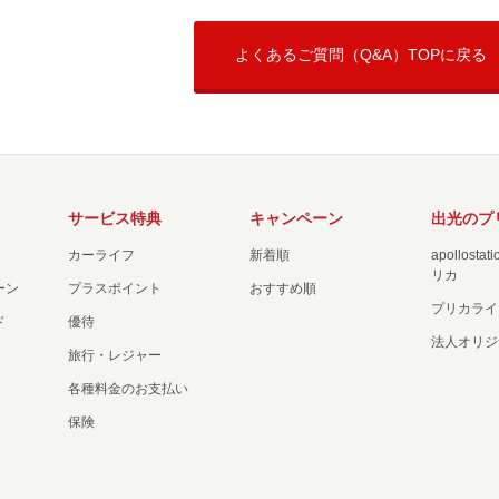
よくあるご質問（Q&A）TOPに戻る
サービス特典
キャンペーン
出光のプ
カーライフ
新着順
apollost
リカ
ーン
プラスポイント
おすすめ順
プリカライ
ド
優待
法人オリジ
旅行・レジャー
各種料金のお支払い
保険