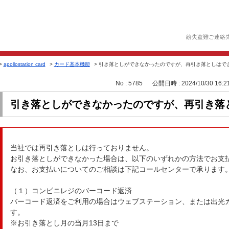
紛失盗難ご連絡
>
apollostation card
>
カード基本機能
>
引き落としができなかったのですが、再引き落としはで
No : 5785
公開日時 : 2024/10/30 16:2
引き落としができなかったのですが、再引き落
当社では再引き落としは行っておりません。
お引き落としができなかった場合は、以下のいずれかの方法でお支
なお、お支払いについてのご相談は下記コールセンターで承ります
（１）コンビニレジのバーコード返済
バーコード返済をご利用の場合はウェブステーション、または出光
す。
※お引き落とし月の当月13日まで