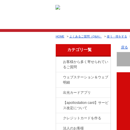
HOME
>
よくあるご質問（Q&A）
>
使う・得をする
戻る
カテゴリ一覧
お客様から多く寄せられてい
るご質問
ウェブステーション＆ウェブ
明細
出光カードアプリ
【apollostation card】サービ
ス改定について
クレジットカードを作る
法人のお客様