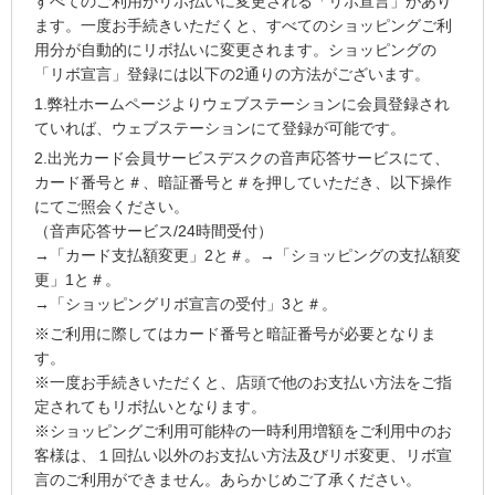
すべてのご利用がリボ払いに変更される「リボ宣言」があり
ます。一度お手続きいただくと、すべてのショッピングご利
用分が自動的にリボ払いに変更されます。ショッピングの
「リボ宣言」登録には以下の2通りの方法がございます。
1.弊社ホームページよりウェブステーションに会員登録され
ていれば、ウェブステーションにて登録が可能です。
2.出光カード会員サービスデスクの音声応答サービスにて、
カード番号と＃、暗証番号と＃を押していただき、以下操作
にてご照会ください。
（音声応答サービス/24時間受付）
→「カード支払額変更」2と＃。→「ショッピングの支払額変
更」1と＃。
→「ショッピングリボ宣言の受付」3と＃。
※ご利用に際してはカード番号と暗証番号が必要となりま
す。
※一度お手続きいただくと、店頭で他のお支払い方法をご指
定されてもリボ払いとなります。
※ショッピングご利用可能枠の一時利用増額をご利用中のお
客様は、１回払い以外のお支払い方法及びリボ変更、リボ宣
言のご利用ができません。あらかじめご了承ください。