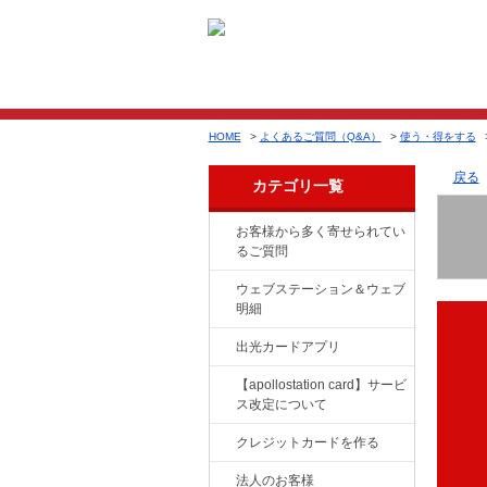
HOME
>
よくあるご質問（Q&A）
>
使う・得をする
戻る
カテゴリ一覧
お客様から多く寄せられてい
るご質問
ウェブステーション＆ウェブ
明細
出光カードアプリ
【apollostation card】サービ
ス改定について
クレジットカードを作る
法人のお客様