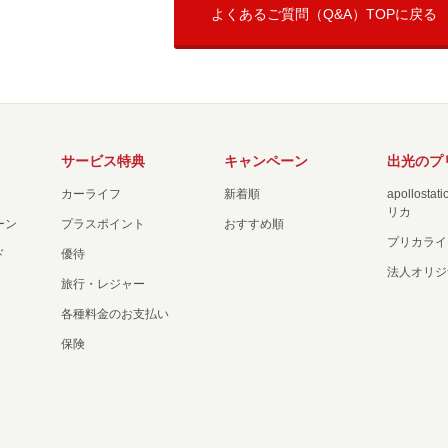
よくあるご質問（Q&A）TOPに戻る
サービス特典
キャンペーン
出光のプ
カーライフ
新着順
apollost
リカ
ーン
プラスポイント
おすすめ順
プリカライ
ド
優待
法人オリジ
旅行・レジャー
各種料金のお支払い
保険