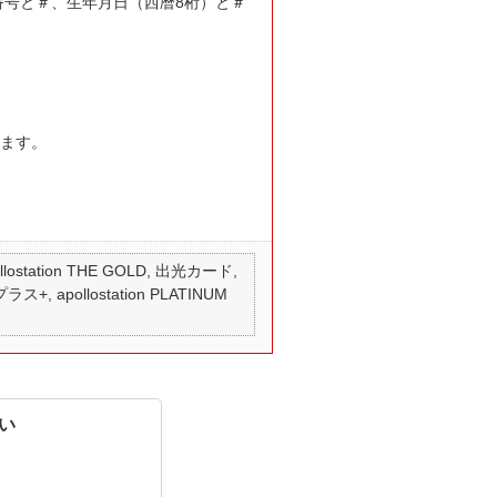
番号と＃、生年月日（西暦8桁）と＃
ります。
 apollostation THE GOLD, 出光カード,
ス+, apollostation PLATINUM
い