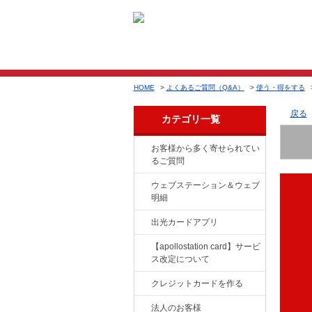
HOME
>
よくあるご質問（Q&A）
>
使う・得をする
戻る
カテゴリ一覧
お客様から多く寄せられてい
るご質問
ウェブステーション＆ウェブ
明細
出光カードアプリ
【apollostation card】サービ
ス改定について
クレジットカードを作る
法人のお客様