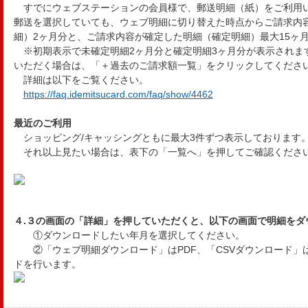
すでにウェブステーションの会員様で、郵送明細（紙）をご利用
郵送を選択していても、ウェブ明細に切り替えた時点からご請求内
細）2ヶ月分と、ご請求内容が確定した明細（確定明細）最大15ヶ
※初期表示で未確定明細2ヶ月分と確定明細3ヶ月分が表示されま
いただく場合は、「＋過去のご請求額一覧」をクリックしてくださ
詳細は以下をご覧ください。
https://faq.idemitsucard.com/faq/show/4462
最近のご利用
ショッピング/キャッシングともに最大3件ずつ表示しております
それ以上見たい場合は、表下の「一覧へ」を押してご確認くださ
４.３の画面の「詳細」を押していただくと、以下の画面で明細をダ
①ダウンロードしたい年月を選択してください。
②「ウェブ明細ダウンロード」はPDF、「CSVダウンロード」
ドを行います。