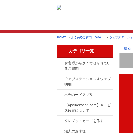
HOME
>
よくあるご質問（Q&A）
>
ウェブステーショ
戻る
カテゴリ一覧
お客様から多く寄せられてい
るご質問
ウェブステーション＆ウェブ
明細
出光カードアプリ
【apollostation card】サービ
ス改定について
クレジットカードを作る
法人のお客様