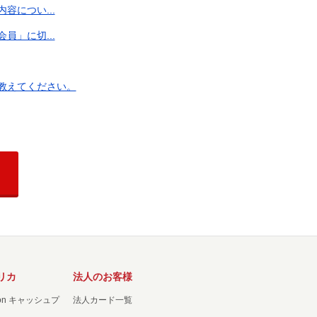
につい...
」に切...
教えてください。
リカ
法人のお客様
ation キャッシュプ
法人カード一覧