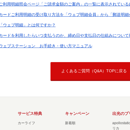
ご利用明細照会ページ「ご請求金額のご案内」の一覧に表示されている内容
カードご利用明細の受け取り方法を「ウェブ明細会員」から「郵送明細会員
「ウェブ明細」とは何ですか？
カードを利用したらいつ支払うのか、締め日や支払日の仕組みについて
ウェブステーション お手続き・使い方マニュアル
よくあるご質問（Q&A）TOPに戻る
サービス特典
キャンペーン
出光のプ
カーライフ
新着順
apollost
リカ