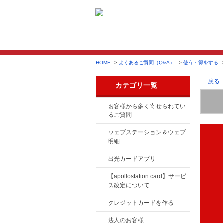
HOME
>
よくあるご質問（Q&A）
>
使う・得をする
戻る
カテゴリ一覧
お客様から多く寄せられてい
るご質問
ウェブステーション＆ウェブ
明細
出光カードアプリ
【apollostation card】サービ
ス改定について
クレジットカードを作る
法人のお客様