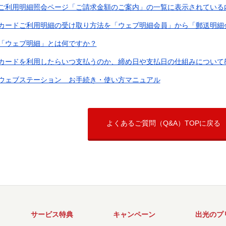
ご利用明細照会ページ「ご請求金額のご案内」の一覧に表示されている内容
カードご利用明細の受け取り方法を「ウェブ明細会員」から「郵送明細会員
「ウェブ明細」とは何ですか？
カードを利用したらいつ支払うのか、締め日や支払日の仕組みについて
ウェブステーション お手続き・使い方マニュアル
よくあるご質問（Q&A）TOPに戻る
サービス特典
キャンペーン
出光のプ