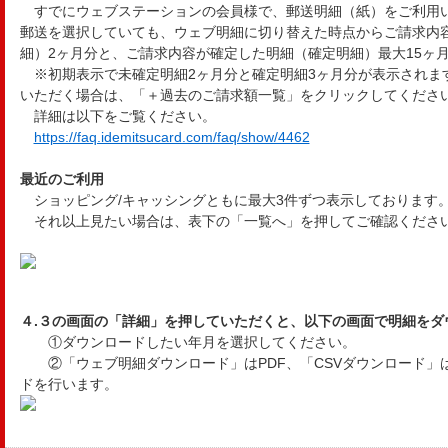
すでにウェブステーションの会員様で、郵送明細（紙）をご利用
郵送を選択していても、ウェブ明細に切り替えた時点からご請求内
細）2ヶ月分と、ご請求内容が確定した明細（確定明細）最大15ヶ
※初期表示で未確定明細2ヶ月分と確定明細3ヶ月分が表示されま
いただく場合は、「＋過去のご請求額一覧」をクリックしてくださ
詳細は以下をご覧ください。
https://faq.idemitsucard.com/faq/show/4462
最近のご利用
ショッピング/キャッシングともに最大3件ずつ表示しております
それ以上見たい場合は、表下の「一覧へ」を押してご確認くださ
４.３の画面の「詳細」を押していただくと、以下の画面で明細をダ
①ダウンロードしたい年月を選択してください。
②「ウェブ明細ダウンロード」はPDF、「CSVダウンロード」
ドを行います。