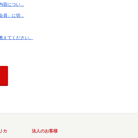
につい...
」に切...
教えてください。
リカ
法人のお客様