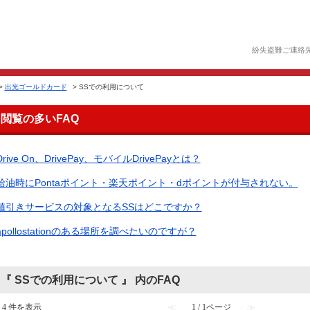
紛失盗難ご連絡
>
出光ゴールドカード
>
SSでの利用について
閲覧の多いFAQ
Drive On、DrivePay、モバイルDrivePayとは？
給油時にPontaポイント・楽天ポイント・dポイントが付与されない。
値引きサービスの対象となるSSはどこですか？
apollostationのある場所を調べたいのですが？
『 SSでの利用について 』 内のFAQ
- 4 件を表示
≪
1 / 1ページ
≫