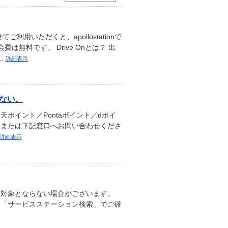
いただくと、apollostationで
無料です。 Drive Onとは？ 出
.
詳細表示
れない。
楽天ポイント／Pontaポイント／dポイ
on、または下記窓口へお問い合わせくださ
詳細表示
っては対象とならない場合がございます。
ページ「サービスステーション検索」でご確