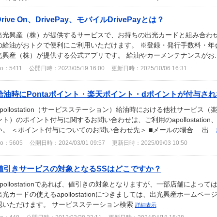
Drive On、DrivePay、モバイルDrivePayとは？
出光興産（株）が提供するサービスで、お持ちの出光カードと組み合わせてご利用
の給油がおトクで便利にご利用いただけます。 ※登録・発行手数料・年会費は
光興産（株）が提供する公式アプリです。 給油やカーメンテナンスがお..
o：5411
公開日時：2023/05/19 16:00
更新日時：2025/10/06 16:31
給油時にPontaポイント・楽天ポイント・dポイントが付与さ
apollostation（サービスステーション）給油時における他社サービス（
ント）のポイント付与に関するお問い合わせは、ご利用のapollostati
い。 ＜ポイント付与についてのお問い合わせ先＞ ■メールの場合 出...
o：5605
公開日時：2024/03/01 09:57
更新日時：2025/09/03 10:50
値引きサービスの対象となるSSはどこですか？
apollostationであれば、値引きの対象となりますが、一部店舗によ
出光カードの使えるapollostationにつきましては、出光興産ホーム
認いただけます。 サービスステーション検索
詳細表示