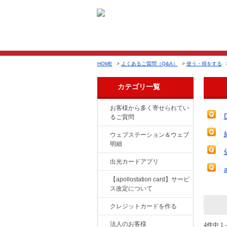
HOME
>
よくあるご質問（Q&A）
>
使う・得をする
カテゴリ一覧
お客様から多く寄せられてい
るご質問
ウェブステーション＆ウェブ
明細
出光カードアプリ
【apollostation card】サービ
ス改定について
クレジットカードを作る
法人のお客様
4件中 1 