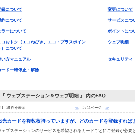
登録について
変更について
解約について
サービスにつ
エラーについて
ポイントにつ
エコおトク（エコねびき、エコ・プラスポイン
ウェブ明細
ト）について
使い方マニュアル
セキュリティ
カード一時停止・解除
『 ウェブステーション＆ウェブ明細 』 内のFAQ
41 - 50 件を表示
≪
5 / 11ページ
≫
出光カードを複数枚持っていますが、どのカードを登録すればよい
ウェブステーションのサービスを希望されるカードごとにご登録が必要と