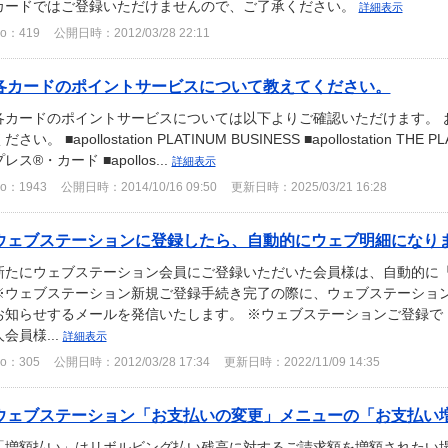
カードではご登録いただけませんので、ご了承ください。
詳細表示
o：419
公開日時：2012/03/28 22:11
各カードのポイントサービスについて教えてください。
各カードのポイントサービスについては以下よりご確認いただけます。 
ださい。 ■apollostation PLATINUM BUSINESS ■apollostatio
レス®・カード ■apollos...
詳細表示
o：1943
公開日時：2014/10/16 09:50
更新日時：2025/03/21 16:28
ウェブステーションに登録したら、自動的にウェブ明細になり
新たにウェブステーション会員にご登録いただいた会員様は、自動的に
※ウェブステーション新規ご登録手続き完了の際に、ウェブステーショ
お知らせするメールを発信いたします。 ※ウェブステーションご登録で
人会員様...
詳細表示
o：305
公開日時：2012/03/28 17:34
更新日時：2022/11/09 14:35
ウェブステーション「お支払いの変更」メニューの「お支払い増額
「増額払い」はリボルビング払い残高に対するご請求額を増額されたい場