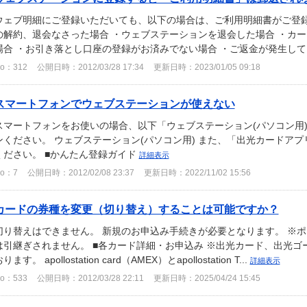
ウェブ明細にご登録いただいても、以下の場合は、ご利用明細書がご登録
の解約、退会なさった場合 ・ウェブステーションを退会した場合 ・カ
場合 ・お引き落とし口座の登録がお済みでない場合 ・ご返金が発生してい
o：312
公開日時：2012/03/28 17:34
更新日時：2023/01/05 09:18
スマートフォンでウェブステーションが使えない
スマートフォンをお使いの場合、以下「ウェブステーション(パソコン用
ンください。 ウェブステーション(パソコン用) また、「出光カードア
ください。 ■かんたん登録ガイド
詳細表示
o：7
公開日時：2012/02/08 23:37
更新日時：2022/11/02 15:56
カードの券種を変更（切り替え）することは可能ですか？
切り替えはできません。 新規のお申込み手続きが必要となります。 ※
は引継ぎされません。 ■各カード詳細・お申込み ※出光カード、出光
ります。 apollostation card（AMEX）とapollostation T...
詳細表示
o：533
公開日時：2012/03/28 22:11
更新日時：2025/04/24 15:45