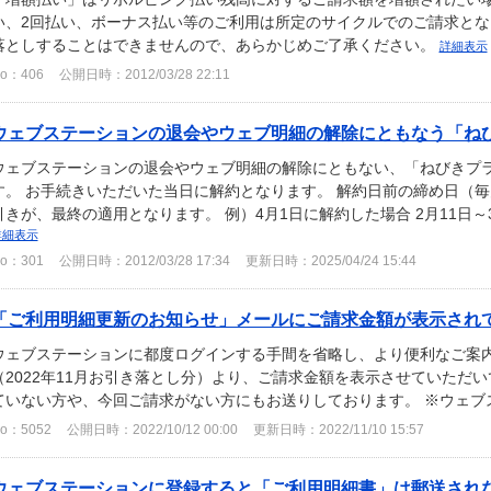
い、2回払い、ボーナス払い等のご利用は所定のサイクルでのご請求と
落としすることはできませんので、あらかじめご了承ください。
詳細表示
o：406
公開日時：2012/03/28 22:11
ウェブステーションの退会やウェブ明細の解除にともなう「ねびき
ウェブステーションの退会やウェブ明細の解除にともない、「ねびきプ
す。 お手続きいただいた当日に解約となります。 解約日前の締め日（毎
引きが、最終の適用となります。 例）4月1日に解約した場合 2月11日～3
詳細表示
o：301
公開日時：2012/03/28 17:34
更新日時：2025/04/24 15:44
「ご利用明細更新のお知らせ」メールにご請求金額が表示さ
ウェブステーションに都度ログインする手間を省略し、より便利なご案内と
（2022年11月お引き落とし分）より、ご請求金額を表示させていただ
ていない方や、今回ご請求がない方にもお送りしております。 ※ウェブス
o：5052
公開日時：2022/10/12 00:00
更新日時：2022/11/10 15:57
ウェブステーションに登録すると「ご利用明細書」は郵送され