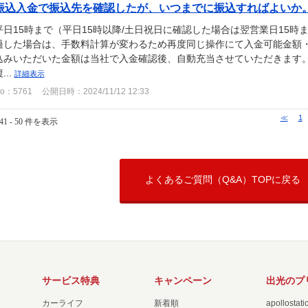
振込入金で振込先を確認したが、いつまでに振込すればよいか
平日15時まで（平日15時以降/土日祝日に確認した場合は翌営業日15時
過した場合は、手数料計算が変わるため再度同じ操作にて入金可能金額・
込みいただいた金額は当社で入金確認後、自動充当させていただきます。
...
詳細表示
o：5761
公開日時：2024/11/12 12:33
≪
1
41 - 50 件を表示
よくあるご質問（Q&A）TOPに戻る
サービス特典
キャンペーン
出光のプ
カーライフ
新着順
apollost