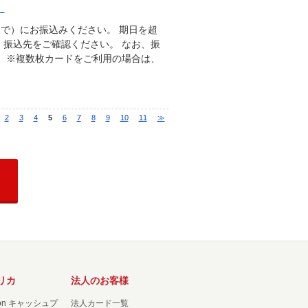
。
まで）にお振込みください。 期日を超
振込先をご確認ください。 なお、振
 ※複数枚カードをご利用の場合は、
2
3
4
5
6
7
8
9
10
11
≫
リカ
法人のお客様
ation キャッシュプ
法人カード一覧