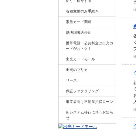
使う・得をする
N
各種変更のお手続き
家族カード関連
紙明細郵送停止
く
携帯電話・公共料金は出光カ
プ
ードがおトク！
N
出光カードモール
出光のプリカ
リース
保証ファクタリング
事業者向け不動産担保ローン
N
新システム移行に伴うお知ら
せ