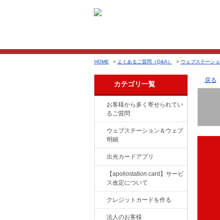
HOME
>
よくあるご質問（Q&A）
>
ウェブステーショ
戻る
カテゴリ一覧
お客様から多く寄せられてい
るご質問
ウェブステーション＆ウェブ
明細
出光カードアプリ
【apollostation card】サービ
ス改定について
クレジットカードを作る
法人のお客様