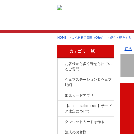
HOME
>
よくあるご質問（Q&A）
>
使う・得をする
戻る
カテゴリ一覧
お客様から多く寄せられてい
るご質問
ウェブステーション＆ウェブ
明細
出光カードアプリ
【apollostation card】サービ
ス改定について
クレジットカードを作る
法人のお客様