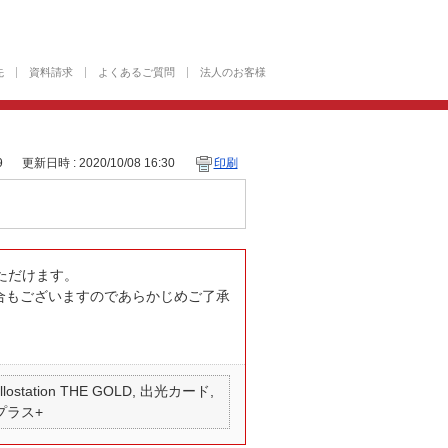
先
資料請求
よくあるご質問
法人のお客様
9
更新日時 : 2020/10/08 16:30
印刷
ただけます。
合もございますのであらかじめご了承
 apollostation THE GOLD, 出光カード,
 プラス+