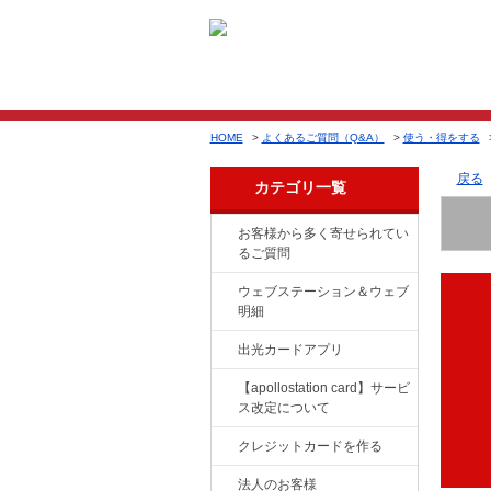
HOME
>
よくあるご質問（Q&A）
>
使う・得をする
戻る
カテゴリ一覧
お客様から多く寄せられてい
るご質問
ウェブステーション＆ウェブ
明細
出光カードアプリ
【apollostation card】サービ
ス改定について
クレジットカードを作る
法人のお客様