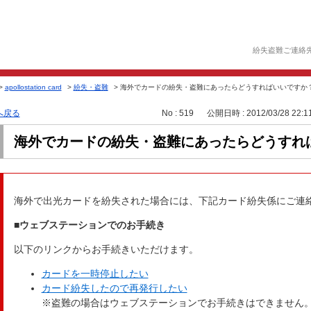
紛失盗難ご連絡
>
apollostation card
>
紛失・盗難
>
海外でカードの紛失・盗難にあったらどうすればいいですか
へ戻る
No : 519
公開日時 : 2012/03/28 22:1
海外でカードの紛失・盗難にあったらどうすれ
海外で出光カードを紛失された場合には、下記カード紛失係にご連
■ウェブステーションでのお手続き
以下のリンクからお手続きいただけます。
カードを一時停止したい
カード紛失したので再発行したい
※盗難の場合はウェブステーションでお手続きはできません