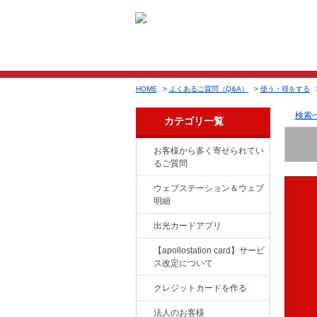
HOME
>
よくあるご質問（Q&A）
>
使う・得をする
検索
カテゴリ一覧
お客様から多く寄せられてい
るご質問
ウェブステーション＆ウェブ
明細
出光カードアプリ
【apollostation card】サービ
ス改定について
クレジットカードを作る
法人のお客様