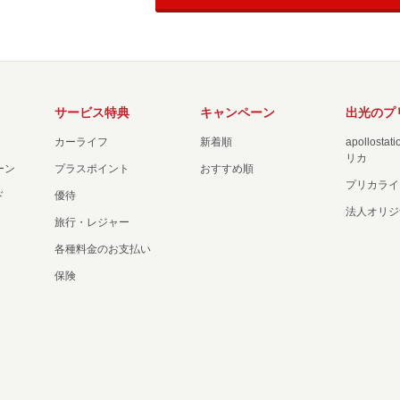
サービス特典
キャンペーン
出光のプ
カーライフ
新着順
apollost
リカ
ーン
プラスポイント
おすすめ順
プリカライ
ド
優待
法人オリジ
旅行・レジャー
各種料金のお支払い
保険