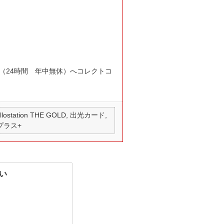
56（24時間 年中無休）へコレクトコ
 apollostation THE GOLD, 出光カード,
 プラス+
い