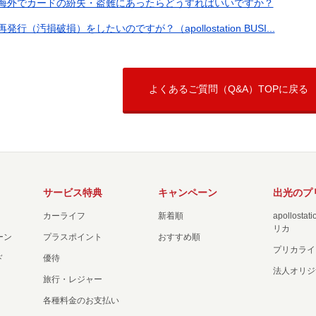
海外でカードの紛失・盗難にあったらどうすればいいですか？
再発行（汚損破損）をしたいのですが？（apollostation BUSI...
よくあるご質問（Q&A）TOPに戻る
サービス特典
キャンペーン
出光のプ
カーライフ
新着順
apollost
リカ
ーン
プラスポイント
おすすめ順
プリカライ
ド
優待
法人オリジ
旅行・レジャー
各種料金のお支払い