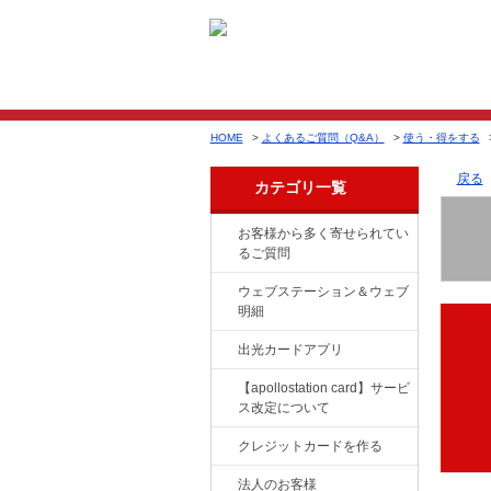
HOME
>
よくあるご質問（Q&A）
>
使う・得をする
戻る
カテゴリ一覧
お客様から多く寄せられてい
るご質問
ウェブステーション＆ウェブ
明細
出光カードアプリ
【apollostation card】サービ
ス改定について
クレジットカードを作る
法人のお客様