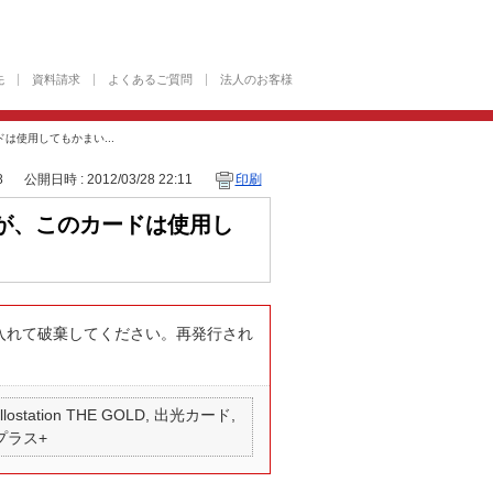
先
資料請求
よくあるご質問
法人のお客様
使用してもかまい...
8
公開日時 : 2012/03/28 22:11
印刷
が、このカードは使用し
入れて破棄してください。再発行され
 apollostation THE GOLD, 出光カード,
 プラス+