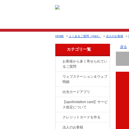
HOME
>
よくあるご質問（Q&A）
>
法人のお客様
>
戻る
カテゴリ一覧
お客様から多く寄せられてい
るご質問
ウェブステーション＆ウェブ
明細
出光カードアプリ
【apollostation card】サービ
ス改定について
クレジットカードを作る
法人のお客様