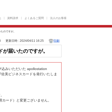
先
資料請求
よくあるご質問
法人のお客様
いたのですが。
3
更新日時 : 2024/04/11 16:25
印刷
ドが届いたのですが。
いた apollostation
、宇佐美ビジネスカードを発行いたしま
す。
光法人専用カード）と変更ございません。