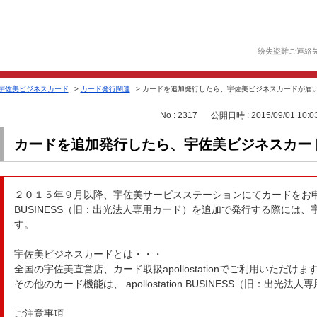
紛失盗難ご連絡
宇佐美ビジネスカード
>
カード発行関連
>
カードを追加発行したら、宇佐美ビジネスカードが届
No : 2317
公開日時 : 2015/09/01 10:0
カードを追加発行したら、宇佐美ビジネスカー
２０１５年９月以降、宇佐美サービスステーションにてカードをお申込みいただ
BUSINESS（旧：出光法人専用カード）を追加で発行する際には
す。
宇佐美ビジネスカードとは・・・
全国の宇佐美直営店、カード取扱apollostationでご利用いただけま
その他のカード機能は、 apollostation BUSINESS（旧：出
ご注意事項