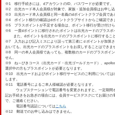
※1 移行手続きには、dアカウントのID、パスワードが必要です。
※2 出光カード本人会員様が対象で、家族・追加会員様はお申し
※3 出光カード本人会員様と同一名義のdポイントクラブ会員であ
※4 ポイント移行の確認はdポイントクラブサイトからご確認でき
※5 プラスポイントが不足する場合は、ポイント移行が受け付け
※6 一度dポイントに移行されたポイントは出光カードのプラスポ
また、dポイントを出光カードのプラスポイントに移行すること
※7 入力および記入ミスにより誤って第三者にｄポイントが加算
おいても、出光カードのプラスポイントをお戻しすることはできま
※8 同一の本人会員様であっても、複数枚のカードのプラスポイ
せん。
※9 ね～びきコース（出光カード・出光ゴールドカード）、apollostat
選択中の方もプラスポイントが必要となります。
※10 出光カードおよびポイント移行サービスのご利用については
します。
※11 電話番号によるご本人様確認が必要となります。
ウェブステーションで電話番号を変更されますと、一定期間ポ
記お手続きをお急ぎの場合には、会員サービスデスクにてお届けの
で、ご連絡ください。
電話番号認証については
こちら
※12 郵送でのお申し込みはできません。