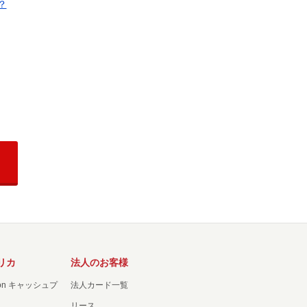
？
リカ
法人のお客様
ation キャッシュプ
法人カード一覧
リース