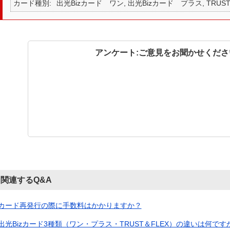
カード種別
出光Bizカード ワン, 出光Bizカード プラス, TRUST
アンケート:ご意見をお聞かせくださ
関連するQ&A
カード再発行の際に手数料はかかりますか？
出光Bizカード3種類（ワン・プラス・TRUST＆FLEX）の違いは何です