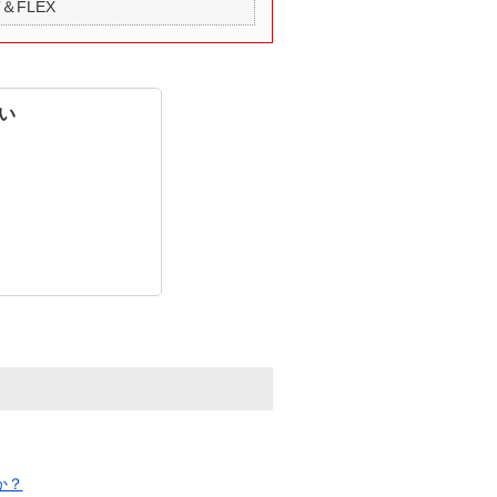
＆FLEX
い
か？