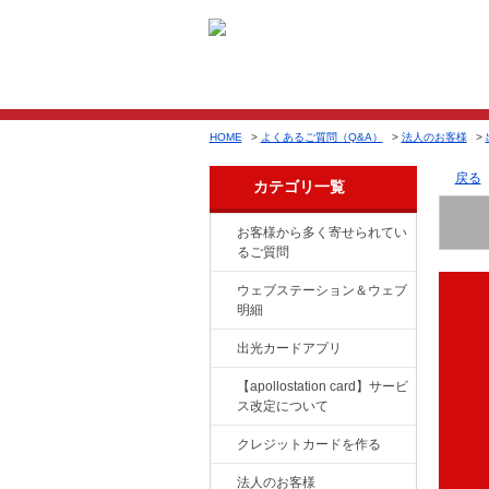
HOME
>
よくあるご質問（Q&A）
>
法人のお客様
>
戻る
カテゴリ一覧
お客様から多く寄せられてい
るご質問
ウェブステーション＆ウェブ
明細
出光カードアプリ
【apollostation card】サービ
ス改定について
クレジットカードを作る
法人のお客様