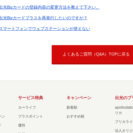
出光Bizカードの登録内容の変更方法を教えて下さい。
出光Bizカードプラスを再発行したいのですが？
スマートフォンでウェブステーションが使えない
よくあるご質問（Q&A）TOPに戻る
サービス特典
キャンペーン
出光のプ
カーライフ
新着順
apollost
リカ
ーン
プラスポイント
おすすめ順
プリカライ
ド
優待
法人オリジ