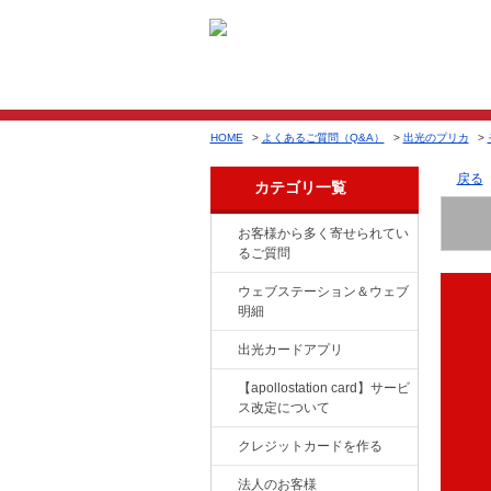
HOME
>
よくあるご質問（Q&A）
>
出光のプリカ
>
戻る
カテゴリ一覧
お客様から多く寄せられてい
るご質問
ウェブステーション＆ウェブ
明細
出光カードアプリ
【apollostation card】サービ
ス改定について
クレジットカードを作る
法人のお客様