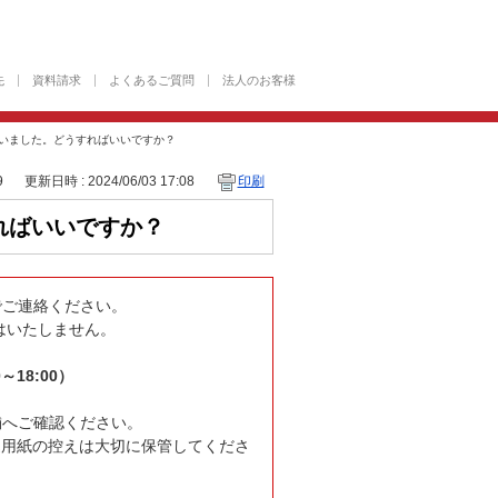
先
資料請求
よくあるご質問
法人のお客様
まいました。どうすればいいですか？
9
更新日時 : 2024/06/03 17:08
印刷
ればいいですか？
でご連絡ください。
はいたしません。
～18:00）
舗へご確認ください。
込用紙の控えは大切に保管してくださ