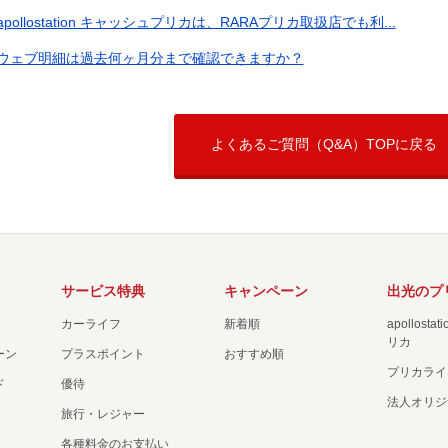
apollostation キャッシュプリカは、RARAプリカ取扱店でも利...
ウェブ明細は過去何ヶ月分まで確認できますか？
よくあるご質問（Q&A）TOPに戻る
サービス特典
キャンペーン
出光のプ
カーライフ
新着順
apollost
リカ
ーン
プラスポイント
おすすめ順
プリカライ
ド
優待
法人オリジ
旅行・レジャー
各種料金のお支払い