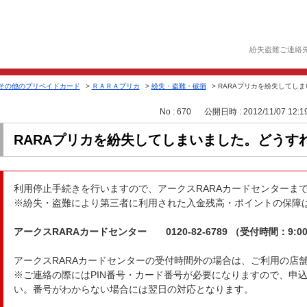
紛失盗難ご連絡
その他のプリペイドカード
>
ＲＡＲＡプリカ
>
紛失・盗難・破損
>
RARAプリカを紛失してし
No : 670
公開日時 : 2012/11/07 12:1
RARAプリカを紛失してしまいました。どうす
利用停止手続きを行いますので、アークスRARAカードセンターま
※紛失・盗難により第三者に利用された入金残高・ポイントの保障
アークスRARAカードセンター 0120-82-6789 （受付時間：9:00
アークスRARAカードセンターの受付時間外の場合は、ご利用の店
※ご連絡の際にはPIN番号・カード番号が必要になりますので、申
い。番号がわからない場合には翌日の対応となります。