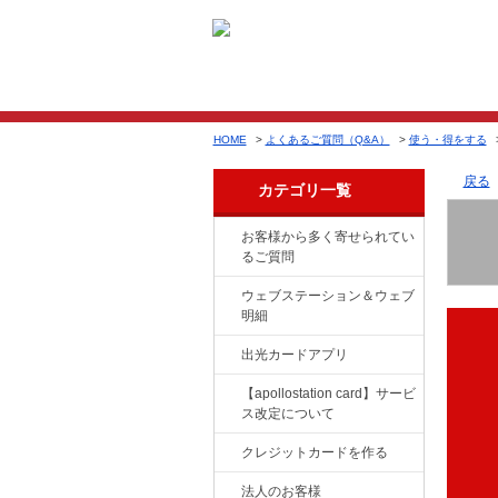
HOME
>
よくあるご質問（Q&A）
>
使う・得をする
戻る
カテゴリ一覧
お客様から多く寄せられてい
るご質問
ウェブステーション＆ウェブ
明細
出光カードアプリ
【apollostation card】サービ
ス改定について
クレジットカードを作る
法人のお客様