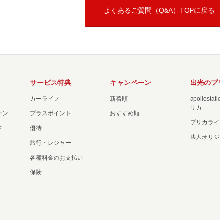
よくあるご質問（Q&A）TOPに戻る
サービス特典
キャンペーン
出光のプ
カーライフ
新着順
apollost
リカ
ーン
プラスポイント
おすすめ順
プリカライ
ド
優待
法人オリジ
旅行・レジャー
各種料金のお支払い
保険